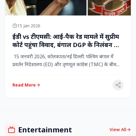
15 Jan 2026
ईडी vs टीएमसी: आई-पैक रेड मामले में सुप्रीम
कोर्ट पहुंचा विवाद, बंगाल DGP के निलंबन की
मांग, कलकत्ता हाईकोर्ट में CBI छापेमारी
15 जनवरी 2026, कोलकाता/नई दिल्ली: पश्चिम बंगाल में
प्रवर्तन निदेशालय (ED) और तृणमूल कांग्रेस (TMC) के बीच
तनाव चरम पर प...
Read More
Entertainment
View All