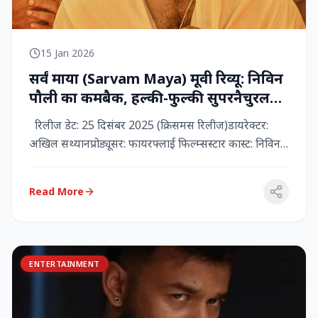
15 Jan 2026
सर्वं माया (Sarvam Maya) मूवी रिव्यू: निविन
पौली का कमबैक, हल्की-फुल्की सुपरनैचुरल
कॉमेडी जो दिल को छू जाती है
रिलीज डेट: 25 दिसंबर 2025 (क्रिसमस रिलीज)डायरेक्टर:
अखिल सथ्यानप्रोड्यूसर: फायरफ्लाई फिल्म्सस्टार कास्ट: निविन
पौली (प...
Read More
ENTERTAINMENT