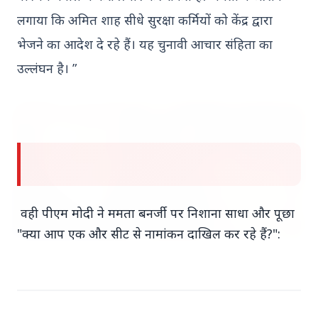
लगाया कि अमित शाह सीधे सुरक्षा कर्मियों को केंद्र द्वारा
7 Jun 2026
भेजने का आदेश दे रहे हैं।
यह चुनावी आचार संहिता का
गोंद कतिरा वेलनेस ड्रिंक — पेट की सेहत के लिए रात भर का
उपाय जिसका आपका पेट इंतजार कर रहा था
उल्लंघन है। ”
भारत-नॉर्डिक शिखर सम्मेलन
वही
पीएम मोदी ने ममता बनर्जी पर निशाना साधा और पूछा
"क्या आप एक और सीट से नामांकन दाखिल कर रहे हैं?":
20 May 2026
भारत-नॉर्डिक शिखर सम्मेलन: मोदी उत्तरी यूरोप को क्यों कर
रहे हैं आकर्षित?