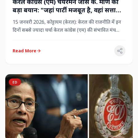
केरल कांग्रेस (एम) चेयरमैन जोस के. मणि का
बड़ा बयान: "जहां पार्टी मजबूत है, वहां सत्ता
बनी रहेगी" – LDF के साथ बने रहने पर जोर
15 जनवरी 2026, कोट्टायम (केरल): केरल की राजनीति में इन
दिनों सबसे ज्यादा चर्चा केरल कांग्रेस (एम) की संभावित मंच
बदलाव क...
Read More
ED