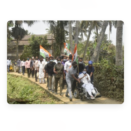
7 Jun 2026
अंशुल कुंचा कौन थे? अमेरिका में
'फर्जी' पिज्जा ऑर्डर डिलीवर करते हुए
भारतीय युवक की गोली मारकर हत्या,
परिवार का आरोप - "ट्रैप था"
अमेरिका में 'फर्जी' पिज्जा ऑर्डर डिलीवर करते हुए
भारतीय युवक की गोली मारकर हत्या, परिवार का
आरोप - "ट्रैप था" एक चौंकान...
Read Full Story