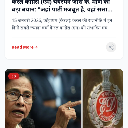
केरल कांग्रेस (एम) चेयरमैन जोस के. मणि का
बड़ा बयान: "जहां पार्टी मजबूत है, वहां सत्ता
बनी रहेगी" – LDF के साथ बने रहने पर जोर
15 जनवरी 2026, कोट्टायम (केरल): केरल की राजनीति में इन
दिनों सबसे ज्यादा चर्चा केरल कांग्रेस (एम) की संभावित मंच
बदलाव क...
Read More
ED