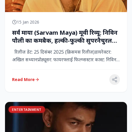
15 Jan 2026
सर्वं माया (Sarvam Maya) मूवी रिव्यू: निविन
पौली का कमबैक, हल्की-फुल्की सुपरनैचुरल
कॉमेडी जो दिल को छू जाती है
रिलीज डेट: 25 दिसंबर 2025 (क्रिसमस रिलीज)डायरेक्टर:
अखिल सथ्यानप्रोड्यूसर: फायरफ्लाई फिल्म्सस्टार कास्ट: निविन
पौली (प...
Read More
ENTERTAINMENT