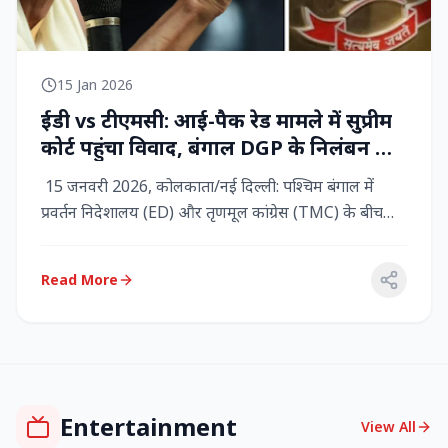
15 Jan 2026
ईडी vs टीएमसी: आई-पैक रेड मामले में सुप्रीम
कोर्ट पहुंचा विवाद, बंगाल DGP के निलंबन की
मांग, कलकत्ता हाईकोर्ट में CBI छापेमारी
15 जनवरी 2026, कोलकाता/नई दिल्ली: पश्चिम बंगाल में
प्रवर्तन निदेशालय (ED) और तृणमूल कांग्रेस (TMC) के बीच
तनाव चरम पर प...
Read More
Entertainment
View All