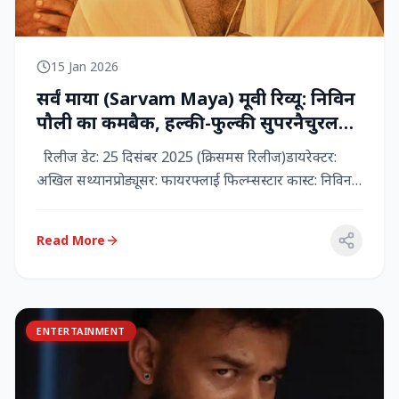
15 Jan 2026
सर्वं माया (Sarvam Maya) मूवी रिव्यू: निविन
पौली का कमबैक, हल्की-फुल्की सुपरनैचुरल
कॉमेडी जो दिल को छू जाती है
रिलीज डेट: 25 दिसंबर 2025 (क्रिसमस रिलीज)डायरेक्टर:
अखिल सथ्यानप्रोड्यूसर: फायरफ्लाई फिल्म्सस्टार कास्ट: निविन
पौली (प...
Read More
ENTERTAINMENT