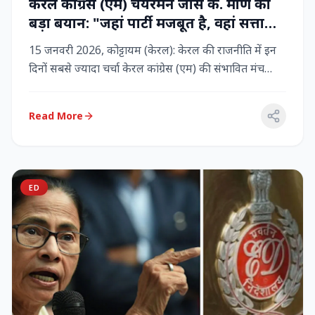
केरल कांग्रेस (एम) चेयरमैन जोस के. मणि का
बड़ा बयान: "जहां पार्टी मजबूत है, वहां सत्ता
बनी रहेगी" – LDF के साथ बने रहने पर जोर
15 जनवरी 2026, कोट्टायम (केरल): केरल की राजनीति में इन
दिनों सबसे ज्यादा चर्चा केरल कांग्रेस (एम) की संभावित मंच
बदलाव क...
Read More
ED