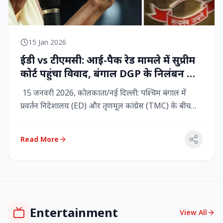
15 Jan 2026
ईडी vs टीएमसी: आई-पैक रेड मामले में सुप्रीम
कोर्ट पहुंचा विवाद, बंगाल DGP के निलंबन की
मांग, कलकत्ता हाईकोर्ट में CBI छापेमारी
15 जनवरी 2026, कोलकाता/नई दिल्ली: पश्चिम बंगाल में
प्रवर्तन निदेशालय (ED) और तृणमूल कांग्रेस (TMC) के बीच
तनाव चरम पर प...
Read More
Entertainment
View All