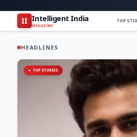
Intelligent India
II
TOP STO
MAGAZINE
HEADLINES
●
TOP STORIES