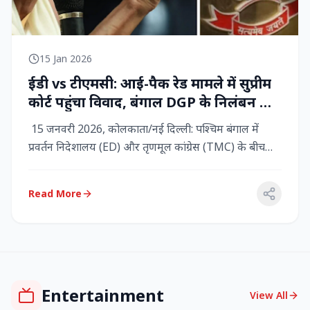
15 Jan 2026
ईडी vs टीएमसी: आई-पैक रेड मामले में सुप्रीम
कोर्ट पहुंचा विवाद, बंगाल DGP के निलंबन की
मांग, कलकत्ता हाईकोर्ट में CBI छापेमारी
15 जनवरी 2026, कोलकाता/नई दिल्ली: पश्चिम बंगाल में
प्रवर्तन निदेशालय (ED) और तृणमूल कांग्रेस (TMC) के बीच
तनाव चरम पर प...
Read More
Entertainment
View All