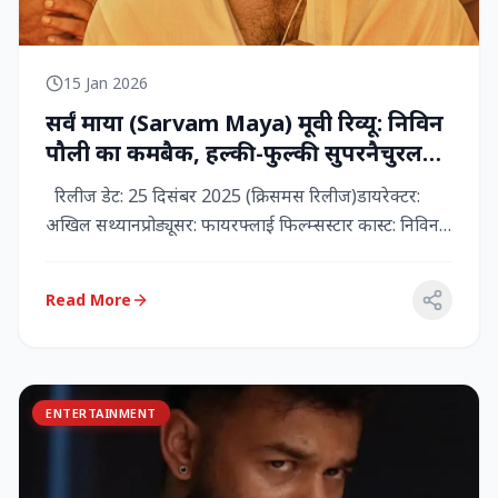
15 Jan 2026
सर्वं माया (Sarvam Maya) मूवी रिव्यू: निविन
पौली का कमबैक, हल्की-फुल्की सुपरनैचुरल
कॉमेडी जो दिल को छू जाती है
रिलीज डेट: 25 दिसंबर 2025 (क्रिसमस रिलीज)डायरेक्टर:
अखिल सथ्यानप्रोड्यूसर: फायरफ्लाई फिल्म्सस्टार कास्ट: निविन
पौली (प...
Read More
ENTERTAINMENT