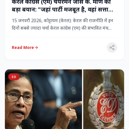
केरल कांग्रेस (एम) चेयरमैन जोस के. मणि का
बड़ा बयान: "जहां पार्टी मजबूत है, वहां सत्ता
बनी रहेगी" – LDF के साथ बने रहने पर जोर
15 जनवरी 2026, कोट्टायम (केरल): केरल की राजनीति में इन
दिनों सबसे ज्यादा चर्चा केरल कांग्रेस (एम) की संभावित मंच
बदलाव क...
Read More
ED