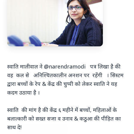
7 Jun 2026
अंशुल कुंचा कौन थे? अमेरिका में
'फर्जी' पिज्जा ऑर्डर डिलीवर करते हुए
भारतीय युवक की गोली मारकर हत्या,
स्वाति मालीवाल ने @narendramodi पत्र लिखा है की
परिवार का आरोप - "ट्रैप था"
वह कल से अनिश्चितकालीन अनशन पर रहेंगी । सिस्टम
द्वारा बच्चों के रेप & केंद्र की चुप्पी को लेकर स्वाति ने यह
अमेरिका में 'फर्जी' पिज्जा ऑर्डर डिलीवर करते हुए
कदम उठाया है ।
भारतीय युवक की गोली मारकर हत्या, परिवार का
आरोप - "ट्रैप था" एक चौंकान...
स्वाति की मांग है की केंद्र ६ महीने में बच्चों, महिलाओं के
बलात्कारी को सख्त सजा व उनाव & कठुआ की पीड़ित का
साथ दे!
Read Full Story