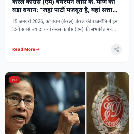
केरल कांग्रेस (एम) चेयरमैन जोस के. मणि का
बड़ा बयान: "जहां पार्टी मजबूत है, वहां सत्ता
बनी रहेगी" – LDF के साथ बने रहने पर जोर
15 जनवरी 2026, कोट्टायम (केरल): केरल की राजनीति में इन
दिनों सबसे ज्यादा चर्चा केरल कांग्रेस (एम) की संभावित मंच
बदलाव क...
Read More
ED