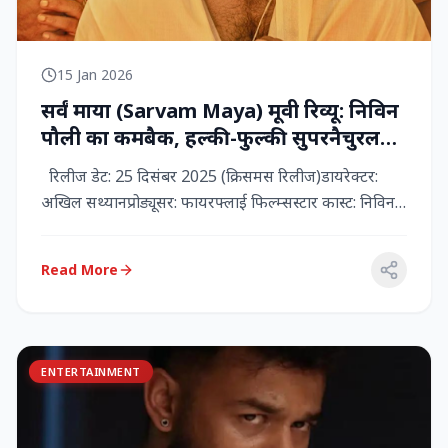
15 Jan 2026
सर्वं माया (Sarvam Maya) मूवी रिव्यू: निविन
पौली का कमबैक, हल्की-फुल्की सुपरनैचुरल
कॉमेडी जो दिल को छू जाती है
रिलीज डेट: 25 दिसंबर 2025 (क्रिसमस रिलीज)डायरेक्टर:
अखिल सथ्यानप्रोड्यूसर: फायरफ्लाई फिल्म्सस्टार कास्ट: निविन
पौली (प...
Read More
ENTERTAINMENT