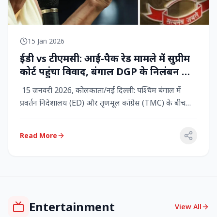
15 Jan 2026
ईडी vs टीएमसी: आई-पैक रेड मामले में सुप्रीम
कोर्ट पहुंचा विवाद, बंगाल DGP के निलंबन की
मांग, कलकत्ता हाईकोर्ट में CBI छापेमारी
15 जनवरी 2026, कोलकाता/नई दिल्ली: पश्चिम बंगाल में
प्रवर्तन निदेशालय (ED) और तृणमूल कांग्रेस (TMC) के बीच
तनाव चरम पर प...
Read More
Entertainment
View All