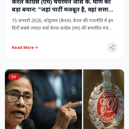
केरल कांग्रेस (एम) चेयरमैन जोस के. मणि का
बड़ा बयान: "जहां पार्टी मजबूत है, वहां सत्ता
बनी रहेगी" – LDF के साथ बने रहने पर जोर
15 जनवरी 2026, कोट्टायम (केरल): केरल की राजनीति में इन
दिनों सबसे ज्यादा चर्चा केरल कांग्रेस (एम) की संभावित मंच
बदलाव क...
Read More
ED