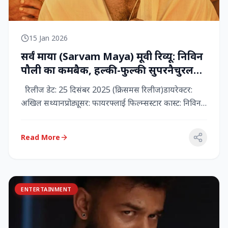
15 Jan 2026
सर्वं माया (Sarvam Maya) मूवी रिव्यू: निविन
पौली का कमबैक, हल्की-फुल्की सुपरनैचुरल
कॉमेडी जो दिल को छू जाती है
रिलीज डेट: 25 दिसंबर 2025 (क्रिसमस रिलीज)डायरेक्टर:
अखिल सथ्यानप्रोड्यूसर: फायरफ्लाई फिल्म्सस्टार कास्ट: निविन
पौली (प...
Read More
ENTERTAINMENT