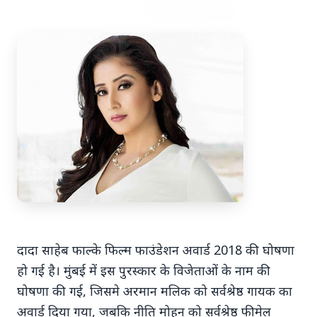
7 Jun 2026
अंशुल कुंचा कौन थे? अमेरिका में
'फर्जी' पिज्जा ऑर्डर डिलीवर करते हुए
भारतीय युवक की गोली मारकर हत्या,
परिवार का आरोप - "ट्रैप था"
अमेरिका में 'फर्जी' पिज्जा ऑर्डर डिलीवर करते हुए
भारतीय युवक की गोली मारकर हत्या, परिवार का
दादा साहेब फाल्के फिल्म फाउंडेशन अवार्ड 2018 की घोषणा
आरोप - "ट्रैप था" एक चौंकान...
हो गई है। मुंबई में इस पुरस्कार के विजेताओं के नाम की
घोषणा की गई, जिसमे अरमान मलिक को सर्वश्रेष्ठ गायक का
Read Full Story
अवार्ड दिया गया, जबकि नीति मोहन को सर्वश्रेष्ठ फीमेल