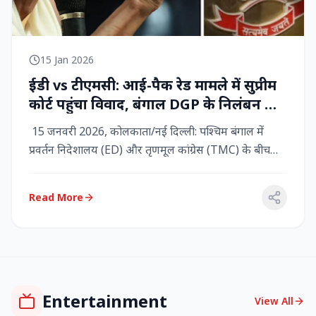
15 Jan 2026
ईडी vs टीएमसी: आई-पैक रेड मामले में सुप्रीम
कोर्ट पहुंचा विवाद, बंगाल DGP के निलंबन की
मांग, कलकत्ता हाईकोर्ट में CBI छापेमारी
15 जनवरी 2026, कोलकाता/नई दिल्ली: पश्चिम बंगाल में
प्रवर्तन निदेशालय (ED) और तृणमूल कांग्रेस (TMC) के बीच
तनाव चरम पर प...
Read More
Entertainment
View All