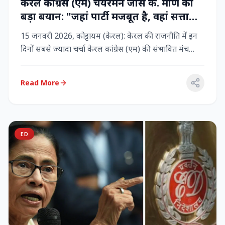
केरल कांग्रेस (एम) चेयरमैन जोस के. मणि का
बड़ा बयान: "जहां पार्टी मजबूत है, वहां सत्ता
बनी रहेगी" – LDF के साथ बने रहने पर जोर
15 जनवरी 2026, कोट्टायम (केरल): केरल की राजनीति में इन
दिनों सबसे ज्यादा चर्चा केरल कांग्रेस (एम) की संभावित मंच
बदलाव क...
Read More
ED