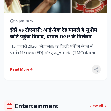
15 Jan 2026
ईडी vs टीएमसी: आई-पैक रेड मामले में सुप्रीम
कोर्ट पहुंचा विवाद, बंगाल DGP के निलंबन की
मांग, कलकत्ता हाईकोर्ट में CBI छापेमारी
15 जनवरी 2026, कोलकाता/नई दिल्ली: पश्चिम बंगाल में
प्रवर्तन निदेशालय (ED) और तृणमूल कांग्रेस (TMC) के बीच
तनाव चरम पर प...
Read More
Entertainment
View All