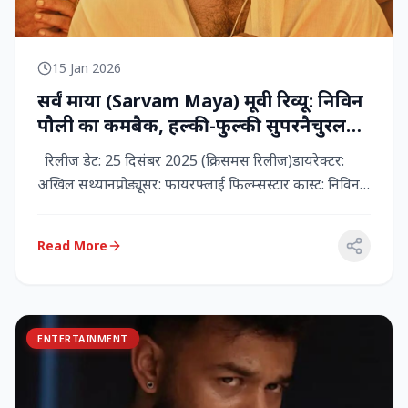
15 Jan 2026
सर्वं माया (Sarvam Maya) मूवी रिव्यू: निविन
पौली का कमबैक, हल्की-फुल्की सुपरनैचुरल
कॉमेडी जो दिल को छू जाती है
रिलीज डेट: 25 दिसंबर 2025 (क्रिसमस रिलीज)डायरेक्टर:
अखिल सथ्यानप्रोड्यूसर: फायरफ्लाई फिल्म्सस्टार कास्ट: निविन
पौली (प...
Read More
ENTERTAINMENT