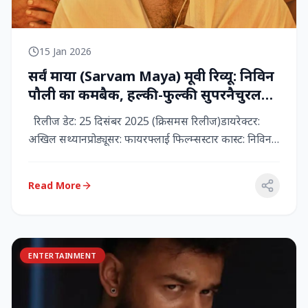
15 Jan 2026
सर्वं माया (Sarvam Maya) मूवी रिव्यू: निविन
पौली का कमबैक, हल्की-फुल्की सुपरनैचुरल
कॉमेडी जो दिल को छू जाती है
रिलीज डेट: 25 दिसंबर 2025 (क्रिसमस रिलीज)डायरेक्टर:
अखिल सथ्यानप्रोड्यूसर: फायरफ्लाई फिल्म्सस्टार कास्ट: निविन
पौली (प...
Read More
ENTERTAINMENT