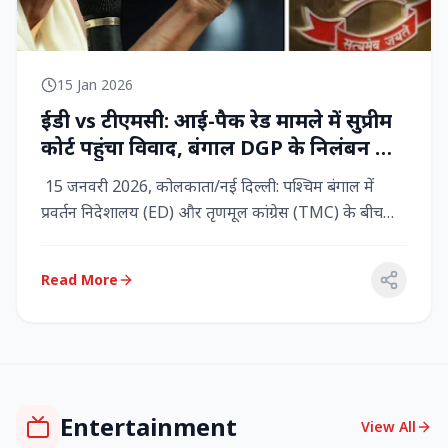
15 Jan 2026
ईडी vs टीएमसी: आई-पैक रेड मामले में सुप्रीम
कोर्ट पहुंचा विवाद, बंगाल DGP के निलंबन की
मांग, कलकत्ता हाईकोर्ट में CBI छापेमारी
15 जनवरी 2026, कोलकाता/नई दिल्ली: पश्चिम बंगाल में
प्रवर्तन निदेशालय (ED) और तृणमूल कांग्रेस (TMC) के बीच
तनाव चरम पर प...
Read More
Entertainment
View All