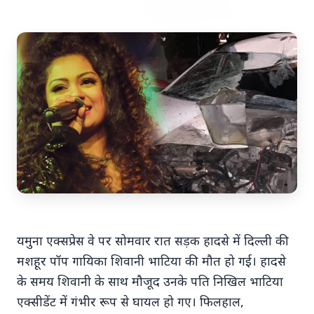
7 Jun 2026
अंशुल कुंचा कौन थे? अमेरिका में
'फर्जी' पिज्जा ऑर्डर डिलीवर करते हुए
भारतीय युवक की गोली मारकर हत्या,
परिवार का आरोप - "ट्रैप था"
अमेरिका में 'फर्जी' पिज्जा ऑर्डर डिलीवर करते हुए
भारतीय युवक की गोली मारकर हत्या, परिवार का
यमुना एक्सप्रेस वे पर सोमवार रात सड़क हादसे में दिल्ली की
आरोप - "ट्रैप था" एक चौंकान...
मशहूर पॉप गायिका शिवानी भाटिया की मौत हो गई। हादसे
के समय शिवानी के साथ मौजूद उनके पति निखिल भाटिया
एक्सीडेंट में गंभीर रूप से घायल हो गए। फिलहाल,
Read Full Story