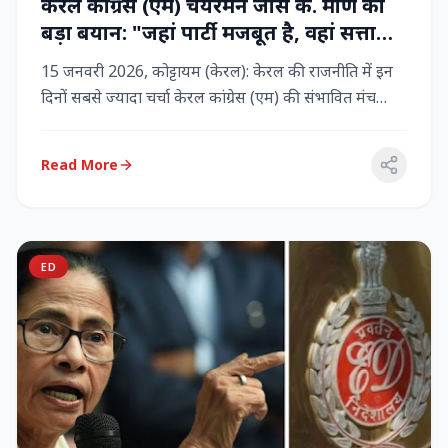
केरल कांग्रेस (एम) चेयरमैन जोस के. मणि का
बड़ा बयान: "जहां पार्टी मजबूत है, वहां सत्ता
बनी रहेगी" – LDF के साथ बने रहने पर जोर
15 जनवरी 2026, कोट्टायम (केरल): केरल की राजनीति में इन
दिनों सबसे ज्यादा चर्चा केरल कांग्रेस (एम) की संभावित मंच
बदलाव क...
Read More
ED