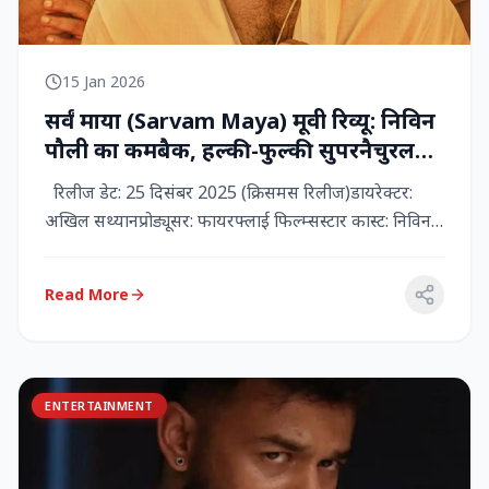
15 Jan 2026
सर्वं माया (Sarvam Maya) मूवी रिव्यू: निविन
पौली का कमबैक, हल्की-फुल्की सुपरनैचुरल
कॉमेडी जो दिल को छू जाती है
रिलीज डेट: 25 दिसंबर 2025 (क्रिसमस रिलीज)डायरेक्टर:
अखिल सथ्यानप्रोड्यूसर: फायरफ्लाई फिल्म्सस्टार कास्ट: निविन
पौली (प...
Read More
ENTERTAINMENT