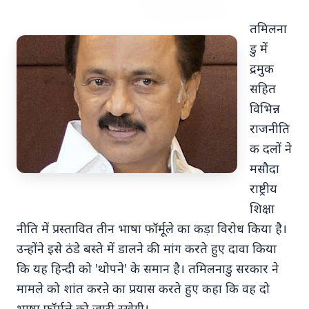
तमिलना
डु में
द्रमुक
7 Jun 2026
सहित
विभिन्न
अंशुल कुंचा कौन थे? अमेरिका में
राजनीति
'फर्जी' पिज्जा ऑर्डर डिलीवर करते हुए
क दलों ने
भारतीय युवक की गोली मारकर हत्या,
मसौदा
परिवार का आरोप - "ट्रैप था"
राष्ट्रीय
शिक्षा
अमेरिका में 'फर्जी' पिज्जा ऑर्डर डिलीवर करते हुए
नीति में प्रस्तावित तीन भाषा फॉर्मूले का कड़ा विरोध किया है।
भारतीय युवक की गोली मारकर हत्या, परिवार का
उन्होंने इसे ठंडे बस्ते में डालने की मांग करते हुए दावा किया
आरोप - "ट्रैप था" एक चौंकान...
कि यह हिन्दी को 'थोपने' के समान है। तमिलनाडु सरकार ने
मामले को शांत करऩे का प्रयास करते हुए कहा कि वह दो
Read Full Story
भाषा फॉर्मूले को जारी रखेगी।