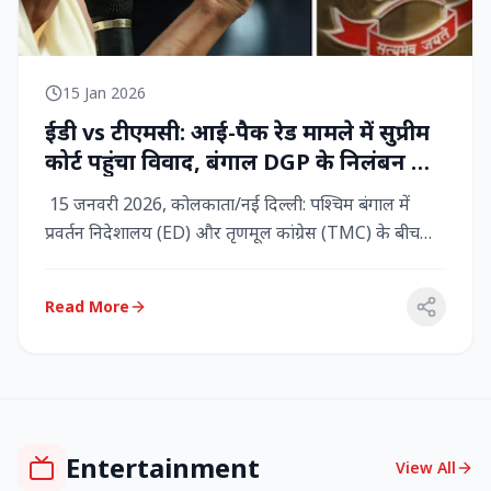
15 Jan 2026
ईडी vs टीएमसी: आई-पैक रेड मामले में सुप्रीम
कोर्ट पहुंचा विवाद, बंगाल DGP के निलंबन की
मांग, कलकत्ता हाईकोर्ट में CBI छापेमारी
15 जनवरी 2026, कोलकाता/नई दिल्ली: पश्चिम बंगाल में
प्रवर्तन निदेशालय (ED) और तृणमूल कांग्रेस (TMC) के बीच
तनाव चरम पर प...
Read More
Entertainment
View All