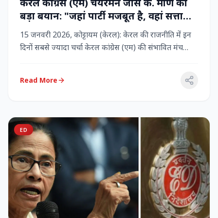
केरल कांग्रेस (एम) चेयरमैन जोस के. मणि का
बड़ा बयान: "जहां पार्टी मजबूत है, वहां सत्ता
बनी रहेगी" – LDF के साथ बने रहने पर जोर
15 जनवरी 2026, कोट्टायम (केरल): केरल की राजनीति में इन
दिनों सबसे ज्यादा चर्चा केरल कांग्रेस (एम) की संभावित मंच
बदलाव क...
Read More
ED