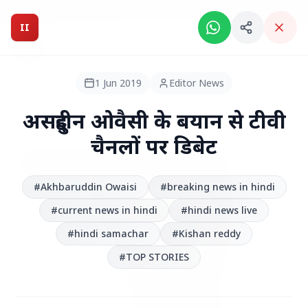
Breaking News: Intelligent India Magazine is now live.
II
Intelligent India
II
MAGAZINE
1 Jun 2019
Editor News
HEADLINES
असदुद्दीन ओवैसी के बयान से टीवी
चैनलों पर डिबेट
●
TOP STORIES
#Akhbaruddin Owaisi
#breaking news in hindi
#current news in hindi
#hindi news live
#hindi samachar
#Kishan reddy
#TOP STORIES