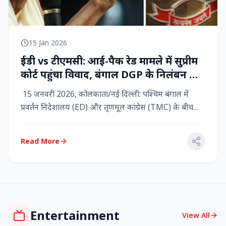
15 Jan 2026
ईडी vs टीएमसी: आई-पैक रेड मामले में सुप्रीम
कोर्ट पहुंचा विवाद, बंगाल DGP के निलंबन की
मांग, कलकत्ता हाईकोर्ट में CBI छापेमारी
15 जनवरी 2026, कोलकाता/नई दिल्ली: पश्चिम बंगाल में
प्रवर्तन निदेशालय (ED) और तृणमूल कांग्रेस (TMC) के बीच
तनाव चरम पर प...
Read More
Entertainment
View All