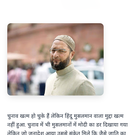
7 Jun 2026
अंशुल कुंचा कौन थे? अमेरिका में
'फर्जी' पिज्जा ऑर्डर डिलीवर करते हुए
भारतीय युवक की गोली मारकर हत्या,
परिवार का आरोप - "ट्रैप था"
अमेरिका में 'फर्जी' पिज्जा ऑर्डर डिलीवर करते हुए
भारतीय युवक की गोली मारकर हत्या, परिवार का
आरोप - "ट्रैप था" एक चौंकान...
चुनाव खत्म हो चुके हैं लेकिन हिंदू मुसलमान वाला मुद्दा खत्म
नहीं हुआ. चुनाव में भी मुसलमानों में मोदी का डर दिखाया गया
Read Full Story
लेकिन जो जनादेश आया उससे संकेत मिले कि जैसे जाति का