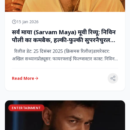
15 Jan 2026
सर्वं माया (Sarvam Maya) मूवी रिव्यू: निविन
पौली का कमबैक, हल्की-फुल्की सुपरनैचुरल
कॉमेडी जो दिल को छू जाती है
रिलीज डेट: 25 दिसंबर 2025 (क्रिसमस रिलीज)डायरेक्टर:
अखिल सथ्यानप्रोड्यूसर: फायरफ्लाई फिल्म्सस्टार कास्ट: निविन
पौली (प...
Read More
ENTERTAINMENT