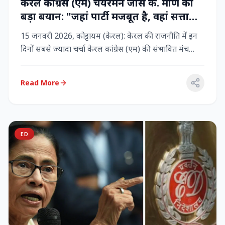
केरल कांग्रेस (एम) चेयरमैन जोस के. मणि का
बड़ा बयान: "जहां पार्टी मजबूत है, वहां सत्ता
बनी रहेगी" – LDF के साथ बने रहने पर जोर
15 जनवरी 2026, कोट्टायम (केरल): केरल की राजनीति में इन
दिनों सबसे ज्यादा चर्चा केरल कांग्रेस (एम) की संभावित मंच
बदलाव क...
Read More
ED