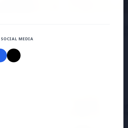
2026
19 May 2026
्डिक शिखर सम्मेलन: मोदी
नियमित रूप से 50,000 रुपये द
ोप को क्यों कर रहे हैं आकर्षित?
त्विषा शर्मा मौत मामले में सास 
 SOCIAL MEDIA
आरोपों का खंडन किया
7 Jun 2026
विटामिन डी
ा और कॉमेडियन का निधन
आपके लिए 