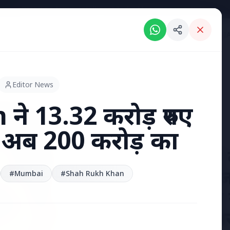
Breaking News: Intelligent India Magazine is now live.
RIES
ENGLISH NEWS
KERALA NEWS
MADHYA PRADESH NEWS
INDI
Editor News
 13.32 करोड़ रुपए
त, अब 200 करोड़ का
7 Jun 2026
अंशुल कुंचा 
'फर्जी' पिज
#Mumbai
#Shah Rukh Khan
हुए भारतीय
हत्या, परिवा