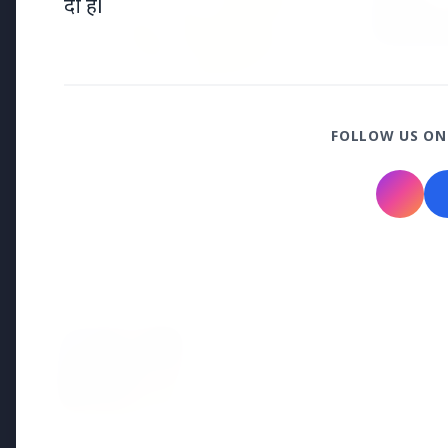
दी हैंl
20 May 
भारत-नॉर
उत्तरी यूर
7 Jun 2026
FOLLOW US ON
गोंद कतिरा वेलनेस ड्रिंक — पेट की सेहत
के लिए रात भर का उपाय जिसका
आपका पेट इंतजार कर रहा था
Latest News
7 Jun 2026
सलिम कुमार: केरल के मशहूर अभिनेत