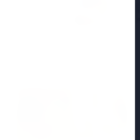
25 Apr 20
ा ने भोपाल में आत्महत्या की,
केरल में सां
़न का आरोप
विभाग ने स
Madhya Pradesh
View All
MADHYA PRADESH NEWS