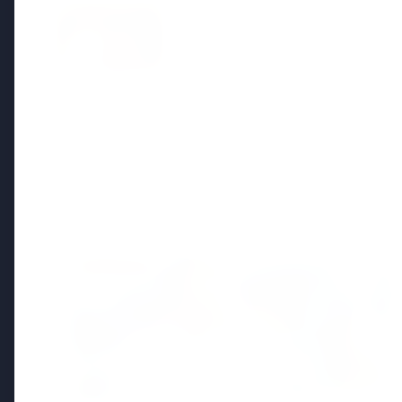
15 May 2026
भोपाल की दुखांत खबर: नवविवाहित महिल
परिवार ने सास-ससुर पर लगाया उत्पीड
Regional News
Kerala
View All
KERALA NEWS