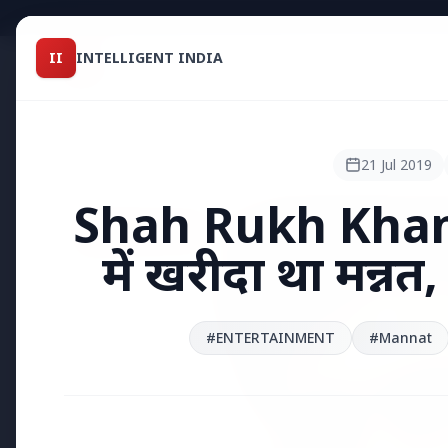
Intelligent India
II
INTELLIGENT INDIA
II
TOP STO
MAGAZINE
HEADLINES
21 Jul 2019
Shah Rukh Khan ने
●
TOP STORIES
में खरीदा था मन्न
#ENTERTAINMENT
#Mannat