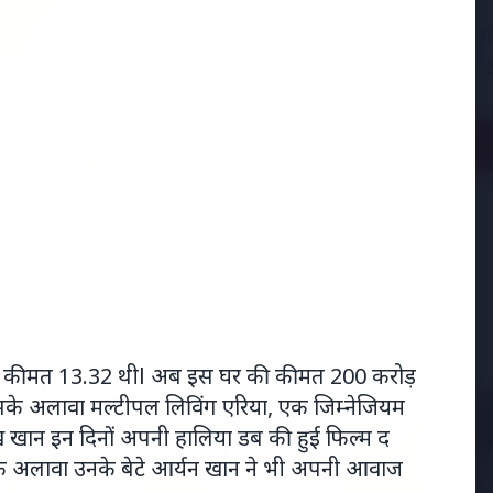
अमेरिका में 'फर्जी' पिज्
मारकर हत्या, परिवार का आ
Read Full Story
की कीमत 13.32 थीl अब इस घर की कीमत 200 करोड़
। इसके अलावा मल्टीपल लिविंग एरिया, एक जिम्नेजियम
 शिखर सम्मेलन
MADHYA PRADESH NEWS
रुख खान इन दिनों अपनी हालिया डब की हुई फिल्म द
हरुख के अलावा उनके बेटे आर्यन खान ने भी अपनी आवाज