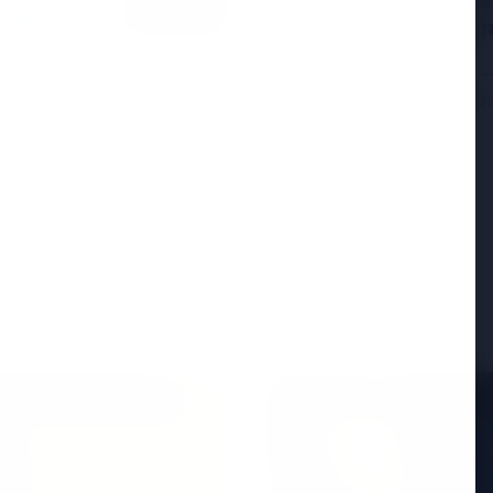
सुप्रीम कोर्ट ने पश्चिम
की सराहना की, इसे नाग
नई दिल्ली, 25 अप्रैल 2026 — स
पहले चरण और तमिलनाडु विधान
ें शामिल, केजरीवाल की
 झटका लगा है। वरिष्ठ नेता
Read More
ED