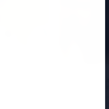
ा बयान: "जहां पार्टी
15 Jan 2026
 बने रहने पर जोर
ईडी vs टीएमसी: आई-पैक 
ों सबसे ज्यादा चर्चा केरल
DGP के निलंबन की मांग
15 जनवरी 2026, कोलकाता/नई द
कांग्रेस (TMC) के बीच तनाव चर