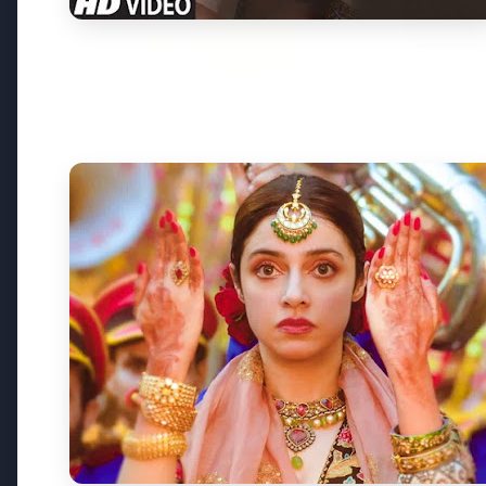
20 May 
भारत-नॉर
उत्तरी यूर
7 Jun 2026
गोंद कतिरा वेलनेस ड्रिंक — पेट की सेहत
के लिए रात भर का उपाय जिसका
आपका पेट इंतजार कर रहा था
Latest News
7 Jun 2026
सलिम कुमार: केरल के मशहूर अभिनेत