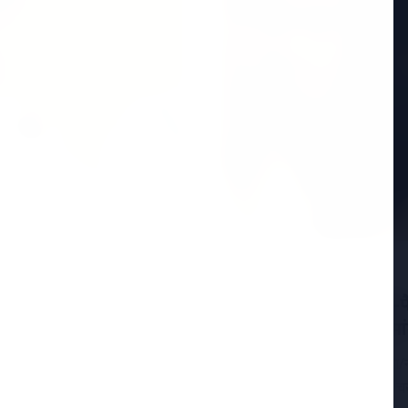
ा बयान: "जहां पार्टी
15 Jan 2026
 बने रहने पर जोर
ईडी vs टीएमसी: आई-पैक 
ों सबसे ज्यादा चर्चा केरल
DGP के निलंबन की मांग
15 जनवरी 2026, कोलकाता/नई द
कांग्रेस (TMC) के बीच तनाव चर