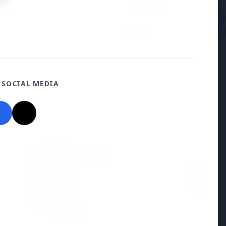
25 Apr 20
ा ने भोपाल में आत्महत्या की,
केरल में सां
़न का आरोप
विभाग ने स
 SOCIAL MEDIA
Madhya Pradesh
View All
MADHYA PRADESH NEWS