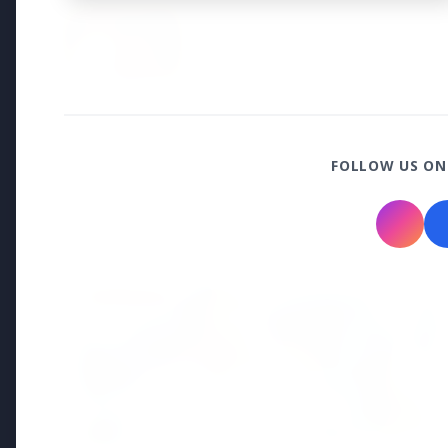
15 May 2026
भोपाल की दुखांत खबर: नवविवाहित महिल
परिवार ने सास-ससुर पर लगाया उत्पीड
Regional News
FOLLOW US ON
Kerala
View All
KERALA NEWS