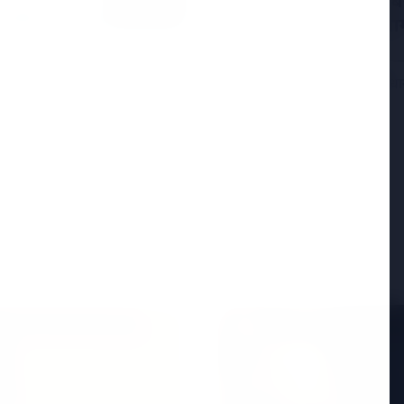
सुप्रीम कोर्ट ने पश्चिम
की सराहना की, इसे नाग
नई दिल्ली, 25 अप्रैल 2026 — स
पहले चरण और तमिलनाडु विधान
ें शामिल, केजरीवाल की
 झटका लगा है। वरिष्ठ नेता
Read More
ED