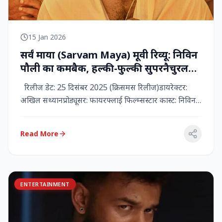
15 Jan 2026
सर्वं माया (Sarvam Maya) मूवी रिव्यू: निविन
पौली का कमबैक, हल्की-फुल्की सुपरनैचुरल
कॉमेडी जो दिल को छू जाती है
रिलीज डेट: 25 दिसंबर 2025 (क्रिसमस रिलीज)डायरेक्टर:
अखिल सथ्यानप्रोड्यूसर: फायरफ्लाई फिल्म्सस्टार कास्ट: निविन
पौली (प...
Read More
ENTERTAINMENT