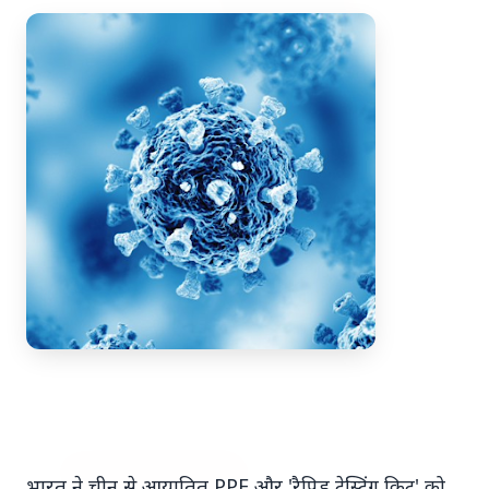
7 Jun 2026
अंशुल कुंचा कौन थे? अमेरिका में
'फर्जी' पिज्जा ऑर्डर डिलीवर करते हुए
भारतीय युवक की गोली मारकर हत्या,
परिवार का आरोप - "ट्रैप था"
अमेरिका में 'फर्जी' पिज्जा ऑर्डर डिलीवर करते हुए
भारतीय युवक की गोली मारकर हत्या, परिवार का
आरोप - "ट्रैप था" एक चौंकान...
Read Full Story
भारत ने चीन से आयातित PPE और 'रैपिड टेस्टिंग किट' को