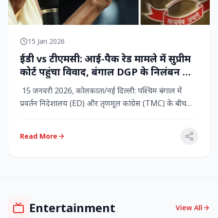
15 Jan 2026
ईडी vs टीएमसी: आई-पैक रेड मामले में सुप्रीम
कोर्ट पहुंचा विवाद, बंगाल DGP के निलंबन की
मांग, कलकत्ता हाईकोर्ट में CBI छापेमारी
15 जनवरी 2026, कोलकाता/नई दिल्ली: पश्चिम बंगाल में
प्रवर्तन निदेशालय (ED) और तृणमूल कांग्रेस (TMC) के बीच
तनाव चरम पर प...
Read More
Entertainment
View All