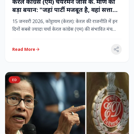
केरल कांग्रेस (एम) चेयरमैन जोस के. मणि का
बड़ा बयान: "जहां पार्टी मजबूत है, वहां सत्ता
बनी रहेगी" – LDF के साथ बने रहने पर जोर
15 जनवरी 2026, कोट्टायम (केरल): केरल की राजनीति में इन
दिनों सबसे ज्यादा चर्चा केरल कांग्रेस (एम) की संभावित मंच
बदलाव क...
Read More
ED