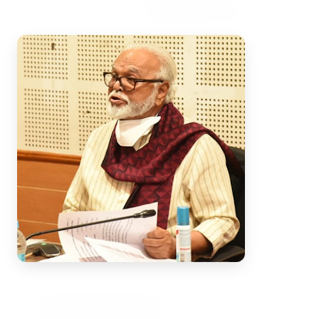
7 Jun 2026
अंशुल कुंचा कौन थे? अमेरिका में
'फर्जी' पिज्जा ऑर्डर डिलीवर करते हुए
भारतीय युवक की गोली मारकर हत्या,
परिवार का आरोप - "ट्रैप था"
अमेरिका में 'फर्जी' पिज्जा ऑर्डर डिलीवर करते हुए
भारतीय युवक की गोली मारकर हत्या, परिवार का
आरोप - "ट्रैप था" एक चौंकान...
Read Full Story