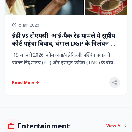
15 Jan 2026
ईडी vs टीएमसी: आई-पैक रेड मामले में सुप्रीम
कोर्ट पहुंचा विवाद, बंगाल DGP के निलंबन की
मांग, कलकत्ता हाईकोर्ट में CBI छापेमारी
15 जनवरी 2026, कोलकाता/नई दिल्ली: पश्चिम बंगाल में
प्रवर्तन निदेशालय (ED) और तृणमूल कांग्रेस (TMC) के बीच
तनाव चरम पर प...
Read More
Entertainment
View All