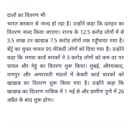
7 Jun 2026
विटामिन डी की वो चेतावनी जो कोई नहीं बताता इसे
दालों का वितरण भी
साल भर लेना आपके लिए ज्यादा नुकसानदायक हो
भारत सरकार से जल्द हो रहा है। उन्होंने कहा कि दलहन का
सकता है
वितरण जल्द किया जाएगा। राज्य के 12.5 करोड़ लोगों में से
15 May 2026
3.5 लाख टन खाद्यान्न 7.5 करोड़ लोगों तक पहुँचाया गया है।
भोपाल की दुखांत खबर: नवविवाहित महिला ने
सेंट्रे का मुफ्त चावल 95 फीसदी लोगों को दिया गया है। उन्होंने
भोपाल में आत्महत्या की, परिवार ने सास-ससुर पर
लगाया उत्पीड़न का आरोप
कहा कि भगवा कार्ड धारकों ने 3 करोड़ लोगों को कम दर पर
चावल और गेहूं का वितरण शुरू किया। मुंबई, औरंगाबाद,
25 Apr 2026
नागपुर और अमरावती मंडलों में केसरी कार्ड धारकों को
केरल में सांप काटने के मामलों में बढ़ोतरी, एक हफ्ते में
खाद्यान्न का वितरण शुरू किया गया है। उन्होंने कहा कि
4 मौतें; स्वास्थ्य विभाग ने सख्त प्रोटोकॉल जारी किए
खाद्यान्न का वितरण नासिक में 1 मई से और ग्रामीण पुणे में 26
अप्रैल के बाद शुरू होगा।
Regional News