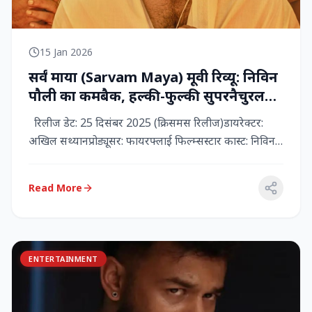
15 Jan 2026
सर्वं माया (Sarvam Maya) मूवी रिव्यू: निविन
पौली का कमबैक, हल्की-फुल्की सुपरनैचुरल
कॉमेडी जो दिल को छू जाती है
रिलीज डेट: 25 दिसंबर 2025 (क्रिसमस रिलीज)डायरेक्टर:
अखिल सथ्यानप्रोड्यूसर: फायरफ्लाई फिल्म्सस्टार कास्ट: निविन
पौली (प...
Read More
ENTERTAINMENT