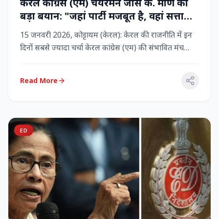
केरल कांग्रेस (एम) चेयरमैन जोस के. मणि का
बड़ा बयान: "जहां पार्टी मजबूत है, वहां सत्ता
बनी रहेगी" – LDF के साथ बने रहने पर जोर
15 जनवरी 2026, कोट्टायम (केरल): केरल की राजनीति में इन
दिनों सबसे ज्यादा चर्चा केरल कांग्रेस (एम) की संभावित मंच
बदलाव क...
Read More
ED