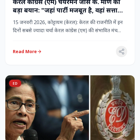
केरल कांग्रेस (एम) चेयरमैन जोस के. मणि का
बड़ा बयान: "जहां पार्टी मजबूत है, वहां सत्ता
बनी रहेगी" – LDF के साथ बने रहने पर जोर
15 जनवरी 2026, कोट्टायम (केरल): केरल की राजनीति में इन
दिनों सबसे ज्यादा चर्चा केरल कांग्रेस (एम) की संभावित मंच
बदलाव क...
Read More
ED