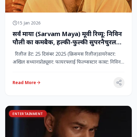
15 Jan 2026
सर्वं माया (Sarvam Maya) मूवी रिव्यू: निविन
पौली का कमबैक, हल्की-फुल्की सुपरनैचुरल
कॉमेडी जो दिल को छू जाती है
रिलीज डेट: 25 दिसंबर 2025 (क्रिसमस रिलीज)डायरेक्टर:
अखिल सथ्यानप्रोड्यूसर: फायरफ्लाई फिल्म्सस्टार कास्ट: निविन
पौली (प...
Read More
ENTERTAINMENT