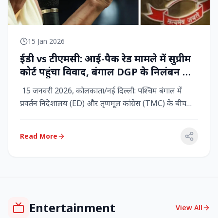
15 Jan 2026
ईडी vs टीएमसी: आई-पैक रेड मामले में सुप्रीम
कोर्ट पहुंचा विवाद, बंगाल DGP के निलंबन की
मांग, कलकत्ता हाईकोर्ट में CBI छापेमारी
15 जनवरी 2026, कोलकाता/नई दिल्ली: पश्चिम बंगाल में
प्रवर्तन निदेशालय (ED) और तृणमूल कांग्रेस (TMC) के बीच
तनाव चरम पर प...
Read More
Entertainment
View All