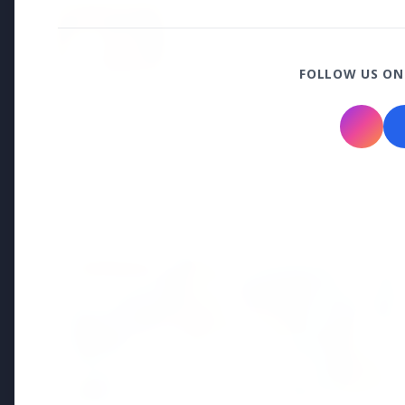
15 May 2026
भोपाल की दुखांत खबर: नवविवाहित महिल
परिवार ने सास-ससुर पर लगाया उत्पीड
FOLLOW US ON
Regional News
Kerala
View All
KERALA NEWS