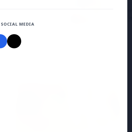
25 Apr 20
ा ने भोपाल में आत्महत्या की,
केरल में सां
़न का आरोप
विभाग ने स
 SOCIAL MEDIA
Madhya Pradesh
View All
MADHYA PRADESH NEWS