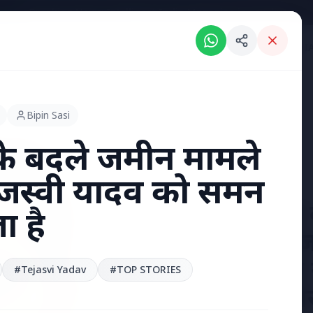
Breaking News: Intelligent India Magazine is now live.
RIES
ENGLISH NEWS
KERALA NEWS
MADHYA PRADESH NEWS
INDI
Bipin Sasi
े बदले जमीन मामले
तेजस्वी यादव को समन
7 Jun 2026
अंशुल कुंचा 
ा है
'फर्जी' पिज
हुए भारतीय
#Tejasvi Yadav
#TOP STORIES
हत्या, परिवा