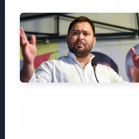
20 May 
भारत-नॉर
उत्तरी यूर
7 Jun 2026
गोंद कतिरा वेलनेस ड्रिंक — पेट की सेहत
के लिए रात भर का उपाय जिसका
आपका पेट इंतजार कर रहा था
Latest News
7 Jun 2026
सलिम कुमार: केरल के मशहूर अभिनेत