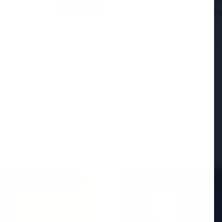
सुप्रीम कोर्ट ने पश्चिम
की सराहना की, इसे नाग
नई दिल्ली, 25 अप्रैल 2026 — स
पहले चरण और तमिलनाडु विधान
ें शामिल, केजरीवाल की
 झटका लगा है। वरिष्ठ नेता
Read More
ED