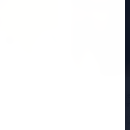
ा बयान: "जहां पार्टी
15 Jan 2026
 बने रहने पर जोर
ईडी vs टीएमसी: आई-पैक 
ों सबसे ज्यादा चर्चा केरल
DGP के निलंबन की मांग
15 जनवरी 2026, कोलकाता/नई द
कांग्रेस (TMC) के बीच तनाव चर