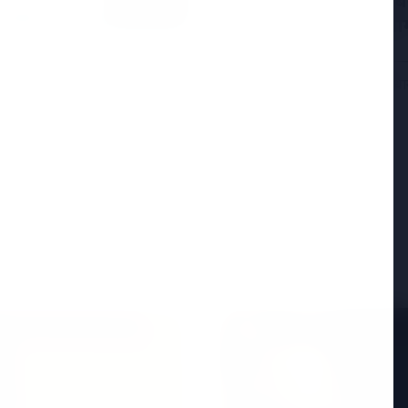
सुप्रीम कोर्ट ने पश्चिम
की सराहना की, इसे नाग
नई दिल्ली, 25 अप्रैल 2026 — स
पहले चरण और तमिलनाडु विधान
ें शामिल, केजरीवाल की
 झटका लगा है। वरिष्ठ नेता
Read More
ED