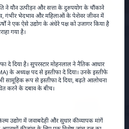
ति ने यौन उत्पीड़न और सत्ता के दुरुपयोग के चौंकाने
काउच, गंभीर भेदभाव और महिलाओं के पेशेवर जीवन में
2026
19 May 2026
षों ने एक ऐसे उद्योग के अंधेरे पक्ष को उजागर किया है
्डिक शिखर सम्मेलन: मोदी
नियमित रूप से 50,000 रुपये द
राहा गया है।
ोप को क्यों कर रहे हैं आकर्षित?
त्विषा शर्मा मौत मामले में सास 
आरोपों का खंडन किया
स्तीफा दे दिया है। सुपरस्टार मोहनलाल ने नैतिक आधार
े अध्यक्ष पद से इस्तीफा दे दिया। उनके इस्तीफे
ी सामूहिक रूप से इस्तीफा दे दिया, बढ़ते आलोचना
धित करने के दबाव के बीच।
7 Jun 2026
विटामिन डी
ा और कॉमेडियन का निधन
आपके लिए 
ल्म उद्योग में जवाबदेही और सुधार की व्यापक मांगें
ाफ अपराधों की जांच के लिए एक विशेष जांच दल का