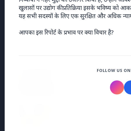
खुलासों पर उद्योग की प्रतिक्रिया इसके भविष्य को आका
15 May 2026
यह सभी सदस्यों के लिए एक सुरक्षित और अधिक न्या
केरल का नया मुख्यमंत्री बना वी.डी. सतीशन: ‘नए
केरल’ का वादा
आपका इस रिपोर्ट के प्रभाव पर क्या विचार है?
Jyotish
FOLLOW US ON
15 Jan 2026
2026 में गुरु का गोचर: देवगुरु बृहस्पति
बरसेगा धन-धान्य और सफलता
7 Jun 2025
भारतीय ज्योतिष में राहु की युतियां: रहस