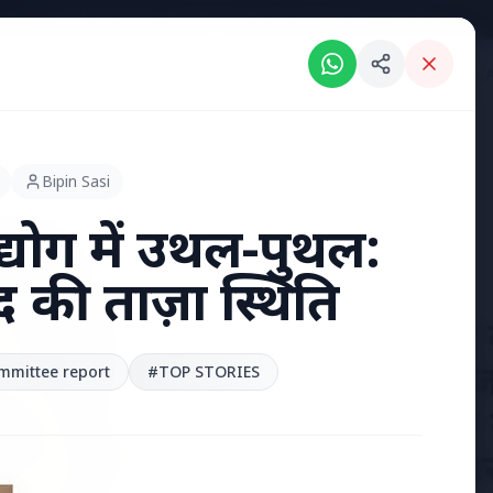
Breaking News: Intelligent India Magazine is now live.
RIES
ENGLISH NEWS
KERALA NEWS
MADHYA PRADESH NEWS
INDI
Bipin Sasi
योग में उथल-पुथल:
ाद की ताज़ा स्थिति
7 Jun 2026
अंशुल कुंचा 
'फर्जी' पिज
mittee report
#TOP STORIES
हुए भारतीय
हत्या, परिवा