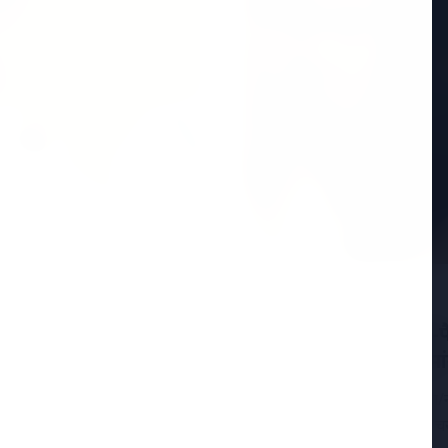
ा बयान: "जहां पार्टी
15 Jan 2026
 बने रहने पर जोर
ईडी vs टीएमसी: आई-पैक 
ों सबसे ज्यादा चर्चा केरल
DGP के निलंबन की मांग
15 जनवरी 2026, कोलकाता/नई द
कांग्रेस (TMC) के बीच तनाव चर