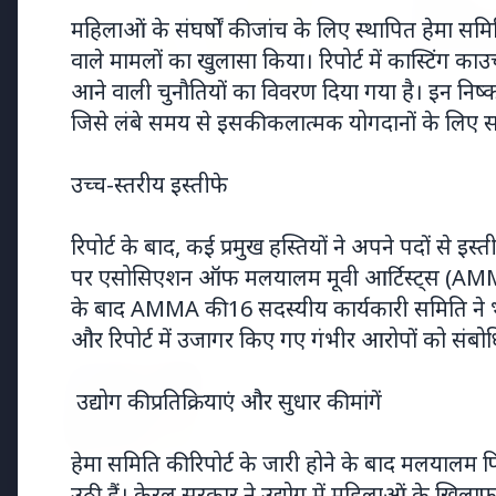
महिलाओं के संघर्षों की जांच के लिए स्थापित हेमा समि
वाले मामलों का खुलासा किया। रिपोर्ट में कास्टिंग 
20 May 
आने वाली चुनौतियों का विवरण दिया गया है। इन निष्कर्
भारत-नॉर
जिसे लंबे समय से इसकी कलात्मक योगदानों के लिए स
उत्तरी यूर
7 Jun 2026
गोंद कतिरा वेलनेस ड्रिंक — पेट की सेहत
उच्च-स्तरीय इस्तीफे
के लिए रात भर का उपाय जिसका
आपका पेट इंतजार कर रहा था
रिपोर्ट के बाद, कई प्रमुख हस्तियों ने अपने पदों से इ
पर एसोसिएशन ऑफ मलयालम मूवी आर्टिस्ट्स (AMMA) क
के बाद AMMA की 16 सदस्यीय कार्यकारी समिति ने भ
Latest News
और रिपोर्ट में उजागर किए गए गंभीर आरोपों को संबो
7 Jun 2026
उद्योग की प्रतिक्रियाएं और सुधार की मांगें
सलिम कुमार: केरल के मशहूर अभिनेत
हेमा समिति की रिपोर्ट के जारी होने के बाद मलयालम फि
उठी हैं। केरल सरकार ने उद्योग में महिलाओं के खिल