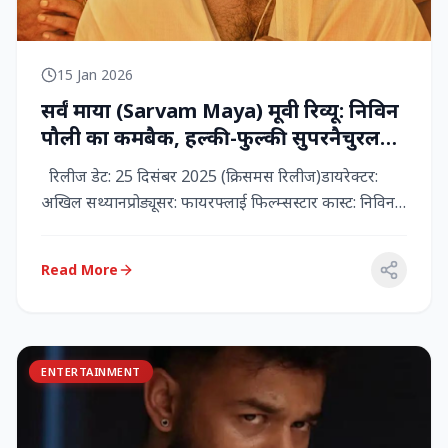
15 Jan 2026
सर्वं माया (Sarvam Maya) मूवी रिव्यू: निविन
पौली का कमबैक, हल्की-फुल्की सुपरनैचुरल
कॉमेडी जो दिल को छू जाती है
रिलीज डेट: 25 दिसंबर 2025 (क्रिसमस रिलीज)डायरेक्टर:
अखिल सथ्यानप्रोड्यूसर: फायरफ्लाई फिल्म्सस्टार कास्ट: निविन
पौली (प...
Read More
ENTERTAINMENT