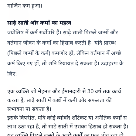
मार्जिन कम हुआ।
7 Jun 2026
विटामिन डी की वो चेतावनी जो कोई नहीं बताता इसे
साल भर लेना आपके लिए ज्यादा नुकसानदायक हो
साढ़े साती और कर्मों का महत्व
सकता है
ज्योतिष में कर्म सर्वोपरि हैं। साढ़े साती पिछले जन्मों और
15 May 2026
वर्तमान जीवन के कर्मों का हिसाब करती है। यदि प्रारब्ध
भोपाल की दुखांत खबर: नवविवाहित महिला ने
(पिछले जन्मों के कर्म) कमजोर हो, लेकिन वर्तमान में अच्छे
भोपाल में आत्महत्या की, परिवार ने सास-ससुर पर
लगाया उत्पीड़न का आरोप
कर्म किए गए हों, तो शनि रियायत दे सकता है। उदाहरण के
लिए:
25 Apr 2026
केरल में सांप काटने के मामलों में बढ़ोतरी, एक हफ्ते में
4 मौतें; स्वास्थ्य विभाग ने सख्त प्रोटोकॉल जारी किए
एक व्यक्ति जो मेहनत और ईमानदारी से 30 वर्ष तक कार्य
करता है, साढ़े साती में कष्टों में कमी और सफलता की
संभावना पा सकता है।
इसके विपरीत, यदि कोई व्यक्ति शॉर्टकट या अनैतिक कर्मों से
Regional News
लाभ उठा रहा है, तो साढ़े साती में उसका हिसाब हो सकता है।
यह व्यक्ति पिछले जन्मों के अच्छे कर्मों का फल भोग रहा हो,