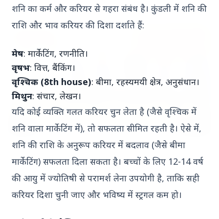
शनि का कर्म और करियर से गहरा संबंध है। कुंडली में शनि की
राशि और भाव करियर की दिशा दर्शाते हैं:
FEATURED
मेष
: मार्केटिंग, रणनीति।
वृषभ
: वित्त, बैंकिंग।
वृश्चिक (8th house)
: बीमा, रहस्यमयी क्षेत्र, अनुसंधान।
मिथुन
: संचार, लेखन।
यदि कोई व्यक्ति गलत करियर चुन लेता है (जैसे वृश्चिक में
शनि वाला मार्केटिंग में), तो सफलता सीमित रहती है। ऐसे में,
शनि की राशि के अनुरूप करियर में बदलाव (जैसे बीमा
25 Apr 2026
मार्केटिंग) सफलता दिला सकता है। बच्चों के लिए 12-14 वर्ष
राघव चड्ढा और 6 AAP राज्‍यसभा सांसद BJP
की आयु में ज्योतिषी से परामर्श लेना उपयोगी है, ताकि सही
में शामिल, केजरीवाल की पार्टी में बड़ा
करियर दिशा चुनी जाए और भविष्य में स्ट्रगल कम हो।
राजनीतिक विद्रोह
नई दिल्ली, 25 अप्रैल 2026 — आम आदमी पार्टी (AAP) को
बड़ा झटका लगा है। वरिष्ठ नेता राघव चड्ढा और छह अन्य