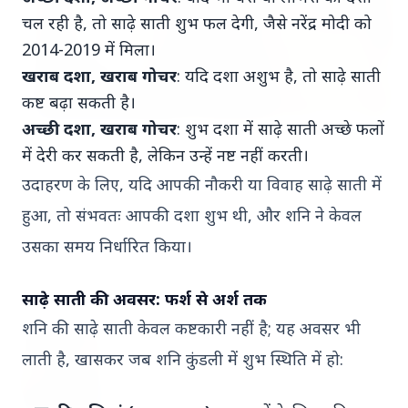
चल रही है, तो साढ़े साती शुभ फल देगी, जैसे नरेंद्र मोदी को
2014-2019 में मिला।
खराब दशा, खराब गोचर
: यदि दशा अशुभ है, तो साढ़े साती
कष्ट बढ़ा सकती है।
अच्छी दशा, खराब गोचर
: शुभ दशा में साढ़े साती अच्छे फलों
20 May 2026
में देरी कर सकती है, लेकिन उन्हें नष्ट नहीं करती।
भारत-नॉर्डिक शिखर सम्मेलन: मोदी उत्तरी यूरोप को क्यों
उदाहरण के लिए, यदि आपकी नौकरी या विवाह साढ़े साती में
कर रहे हैं आकर्षित?
हुआ, तो संभवतः आपकी दशा शुभ थी, और शनि ने केवल
उसका समय निर्धारित किया।
Jyotish
View All
साढ़े साती की अवसर: फर्श से अर्श तक
शनि की साढ़े साती केवल कष्टकारी नहीं है; यह अवसर भी
15 Jan 2026
लाती है, खासकर जब शनि कुंडली में शुभ स्थिति में हो:
2026 में गुरु का गोचर: देवगुरु बृहस्पति की कृपा से
इन राशियों पर बरसेगा धन-धान्य और सफलता