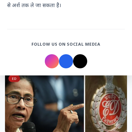
केरल कांग्रेस (एम) चेयरमैन जोस के. मणि का
से अर्श तक ले जा सकता है।
बड़ा बयान: "जहां पार्टी मजबूत है, वहां सत्ता
बनी रहेगी" – LDF के साथ बने रहने पर जोर
15 जनवरी 2026, कोट्टायम (केरल): केरल की राजनीति में इन
दिनों सबसे ज्यादा चर्चा केरल कांग्रेस (एम) की संभावित मंच
बदलाव क...
FOLLOW US ON SOCIAL MEDIA
Read More
ED