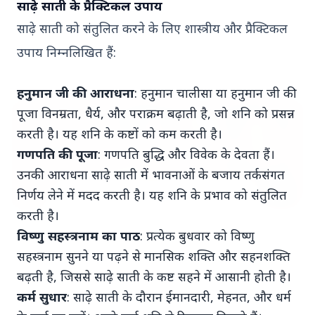
साढ़े साती के प्रैक्टिकल उपाय
राज्‍यसभा सांसद...
साढ़े साती को संतुलित करने के लिए शास्त्रीय और प्रैक्टिकल
Read More
उपाय निम्नलिखित हैं:
हनुमान जी की आराधना
: हनुमान चालीसा या हनुमान जी की
पूजा विनम्रता, धैर्य, और पराक्रम बढ़ाती है, जो शनि को प्रसन्न
FEATURED
करती है। यह शनि के कष्टों को कम करती है।
गणपति की पूजा
: गणपति बुद्धि और विवेक के देवता हैं।
उनकी आराधना साढ़े साती में भावनाओं के बजाय तर्कसंगत
निर्णय लेने में मदद करती है। यह शनि के प्रभाव को संतुलित
करती है।
विष्णु सहस्त्रनाम का पाठ
: प्रत्येक बुधवार को विष्णु
25 Apr 2026
सहस्त्रनाम सुनने या पढ़ने से मानसिक शक्ति और सहनशक्ति
सुप्रीम कोर्ट ने पश्चिम बंगाल और तमिलनाडु
बढ़ती है, जिससे साढ़े साती के कष्ट सहने में आसानी होती है।
चुनावों में रिकॉर्ड मतदान की सराहना की, इसे
नागरिक शक्ति का प्रदर्शन बताया
कर्म सुधार
: साढ़े साती के दौरान ईमानदारी, मेहनत, और धर्म
नई दिल्ली, 25 अप्रैल 2026 — सुप्रीम कोर्ट ने शुक्रवार को