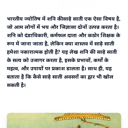
भारतीय ज्योतिष में
शनि की साढ़े साती
एक ऐसा विषय है,
जो आम लोगों में भय और जिज्ञासा दोनों उत्पन्न करता है।
7 Jun 2026
शनि को दंडाधिकारी, कर्मफल दाता और कठोर शिक्षक के
रूप में जाना जाता है, लेकिन क्या वास्तव में साढ़े साती
अंशुल कुंचा कौन थे? अमेरिका में
हमेशा नकारात्मक होती है? यह लेख शनि की साढ़े साती
'फर्जी' पिज्जा ऑर्डर डिलीवर करते हुए
के सत्य को उजागर करता है, इसके प्रभावों, कर्मों के
भारतीय युवक की गोली मारकर हत्या,
महत्व, और उपायों पर प्रकाश डालता है। साथ ही, यह
परिवार का आरोप - "ट्रैप था"
बताता है कि कैसे साढ़े साती अवसरों का द्वार भी खोल
सकती है।
अमेरिका में 'फर्जी' पिज्जा ऑर्डर डिलीवर करते हुए
भारतीय युवक की गोली मारकर हत्या, परिवार का
आरोप - "ट्रैप था" एक चौंकान...
Read Full Story