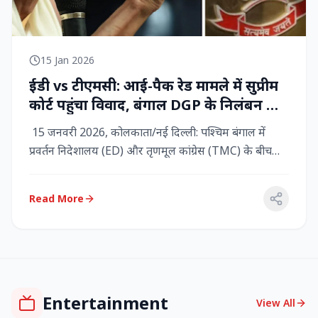
15 Jan 2026
ईडी vs टीएमसी: आई-पैक रेड मामले में सुप्रीम
कोर्ट पहुंचा विवाद, बंगाल DGP के निलंबन की
मांग, कलकत्ता हाईकोर्ट में CBI छापेमारी
15 जनवरी 2026, कोलकाता/नई दिल्ली: पश्चिम बंगाल में
प्रवर्तन निदेशालय (ED) और तृणमूल कांग्रेस (TMC) के बीच
तनाव चरम पर प...
Read More
Entertainment
View All