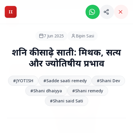
Breaking News: Intelligent India Magazine is now live.
II
Intelligent India
II
MAGAZINE
7 Jun 2025
Bipin Sasi
HEADLINES
शनि की साढ़े साती: मिथक, सत्य
और ज्योतिषीय प्रभाव
●
TOP STORIES
#JYOTISH
#Sadde saati remedy
#Shani Dev
#Shani dhaiyya
#Shani remedy
#Shani said Sati