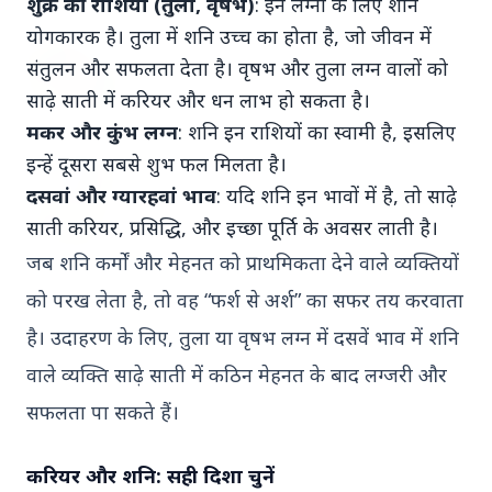
शुक्र की राशियां (तुला, वृषभ)
: इन लग्नों के लिए शनि
योगकारक है। तुला में शनि उच्च का होता है, जो जीवन में
15 Jan 2026
संतुलन और सफलता देता है। वृषभ और तुला लग्न वालों को
2026 में कौन से जन्म अंक (मूलांक) वाले लोगों का
साढ़े साती में करियर और धन लाभ हो सकता है।
भाग्य सबसे चमकेगा? अंक ज्योतिष के अनुसार विशेष
भविष्यवाणी
मकर और कुंभ लग्न
: शनि इन राशियों का स्वामी है, इसलिए
इन्हें दूसरा सबसे शुभ फल मिलता है।
7 Jun 2025
दसवां और ग्यारहवां भाव
: यदि शनि इन भावों में है, तो साढ़े
भारतीय ज्योतिष में राहु की युतियां: रहस्य, बंधन और
साती करियर, प्रसिद्धि, और इच्छा पूर्ति के अवसर लाती है।
मुक्ति का मार्ग
जब शनि कर्मों और मेहनत को प्राथमिकता देने वाले व्यक्तियों
को परख लेता है, तो वह “फर्श से अर्श” का सफर तय करवाता
7 Jun 2025
भारतीय ज्योतिष में कर्मिक वेल्थ और पेंडिंग कर्मा:
है। उदाहरण के लिए, तुला या वृषभ लग्न में दसवें भाव में शनि
एक गहन विश्लेषण
वाले व्यक्ति साढ़े साती में कठिन मेहनत के बाद लग्जरी और
सफलता पा सकते हैं।
करियर और शनि: सही दिशा चुनें
Politics
View All