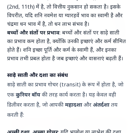
(2nd, 11th) में है, तो वित्तीय नुकसान हो सकता है। इसके
MADHYA PRADESH NEWS
विपरीत, यदि शनि नवमेश या ग्यारहवें भाव का स्वामी है और
चंद्रमा धन भाव में है, तो धन लाभ संभव है।
बच्चों और संतों पर प्रभाव
: बच्चों और संतों पर साढ़े साती
का प्रभाव कम होता है, क्योंकि उनकी इच्छाएं और कर्म सीमित
होते हैं। शनि इच्छा पूर्ति और कर्म के स्वामी हैं, और इनका
प्रभाव तभी प्रबल होता है जब इच्छाएं और वासनाएं बढ़ती हैं।
19 May 2026
नियमित रूप से 50,000 रुपये दिए': त्विषा शर्मा मौत
साढ़े साती और दशा का संबंध
मामले में सास ने दहेज आरोपों का खंडन किया
साढ़े साती का प्रभाव गोचर (transit) के रूप में होता है, जो
एक
कुरियर बॉय
की तरह कार्य करता है। यह केवल वही
India
डिलीवर करता है, जो आपकी
महादशा
और
अंतर्दशा
तय
View All
करती हैं:
भारत-नॉर्डिक शिखर सम्मेलन
अच्छी दशा, अच्छा गोचर
: यदि भाग्येश या लाभेश की दशा