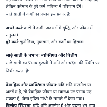
Kerala
View All
लेकिन वर्तमान के बुरे कर्म भविष्य में परिणाम देंगे।
साढ़े साती में कर्मों का प्रभाव इस प्रकार है:
KERALA NEWS
अच्छे कर्म
: कष्टों में कमी, अवसरों में वृद्धि, और जीवन में
संतुलन।
बुरे कर्म
: चुनौतियां, नुकसान, और कर्मों का हिसाब।
साढ़े साती के प्रभाव: व्यक्तिगत और वित्तीय
साढ़े साती का प्रभाव कुंडली में शनि और चंद्रमा की स्थिति पर
15 May 2026
निर्भर करता है:
केरल का नया मुख्यमंत्री बना वी.डी. सतीशन: ‘नए केरल’
का वादा
वैवाहिक और व्यक्तिगत जीवन
: यदि शनि सप्तमेश या
अष्टमेश है, तो वैवाहिक जीवन या स्वास्थ्य पर प्रभाव पड़
Madhya Pradesh
सकता है, जैसा इंदिरा गांधी के मामले में देखा गया।
View All
वित्तीय स्थिरता
: यदि शनि अष्टमेश है और चंद्रमा धन भाव