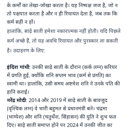
के कर्मों का लेखा-जोखा करता है। यह निष्पक्ष जज है, जो न
तो पक्षपात करता है और न ही रियायत देता है, जब तक कि
कर्म सही न हों।
हालांकि, साढ़े साती हमेशा नकारात्मक नहीं होती। यदि पिछले
15 May 2026
कर्म अच्छे हैं, तो यह अवधि रियायत और पुरस्कार ला सकती
केरल का नया मुख्यमंत्री बना वी.डी. सतीशन: ‘नए केरल’ का
वादा
है। उदाहरण के लिए:
इंदिरा गांधी
: उनकी साढ़े साती के दौरान (कर्क लग्न) करियर
में प्रगति हुई, क्योंकि शनि सप्तम भाव (कर्म से प्रगति) का
Latest News
स्वामी था। हालांकि, उसी समय अष्टमेश शनि ने उनके पति की
हानि कराई।
नरेंद्र मोदी
: 2014 और 2019 में साढ़े साती के बावजूद
7 Jun 2026
(वृश्चिक लग्न) वे भारी बहुमत से प्रधानमंत्री बने। चंद्रमा
सलिम कुमार: केरल के मशहूर अभिनेता और कॉमेडियन
का निधन
(भाग्येश) और शनि (चतुर्थेश, सिंहासन) की युति ने शुभ फल
दिए। साढ़े साती समाप्त होने पर 2024 में उनकी जीत का