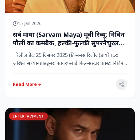
15 Jan 2026
सर्वं माया (Sarvam Maya) मूवी रिव्यू: निविन
पौली का कमबैक, हल्की-फुल्की सुपरनैचुरल
कॉमेडी जो दिल को छू जाती है
रिलीज डेट: 25 दिसंबर 2025 (क्रिसमस रिलीज)डायरेक्टर:
अखिल सथ्यानप्रोड्यूसर: फायरफ्लाई फिल्म्सस्टार कास्ट: निविन
पौली (प...
Read More
ENTERTAINMENT