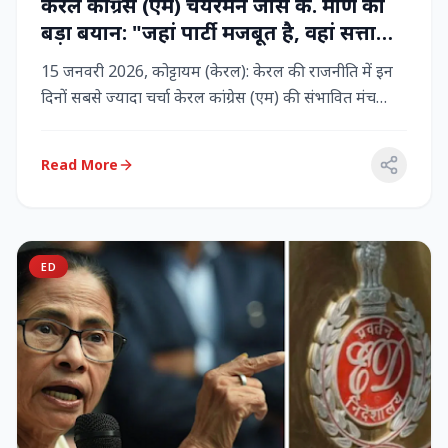
केरल कांग्रेस (एम) चेयरमैन जोस के. मणि का
बड़ा बयान: "जहां पार्टी मजबूत है, वहां सत्ता
बनी रहेगी" – LDF के साथ बने रहने पर जोर
15 जनवरी 2026, कोट्टायम (केरल): केरल की राजनीति में इन
दिनों सबसे ज्यादा चर्चा केरल कांग्रेस (एम) की संभावित मंच
बदलाव क...
Read More
ED