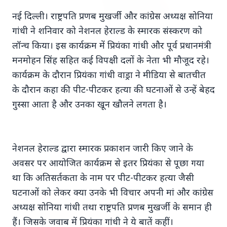
नई दिल्ली। राष्ट्रपति प्रणब मुखर्जी और कांग्रेस अध्यक्ष सोनिया
गांधी ने शनिवार को नेशनल हेराल्ड के स्मारक संस्करण को
लॉन्च किया। इस कार्यक्रम में प्रियंका गांधी और पूर्व प्रधानमंत्री
मनमोहन सिंह सहित कई विपक्षी दलों के नेता भी मौजूद रहे।
7 Jun 2026
कार्यक्रम के दौरान प्रियंका गांधी वाड्रा ने मीडिया से बातचीत
अंशुल कुंचा कौन थे? अमेरिका में
के दौरान कहा की पीट-पीटकर हत्या की घटनाओं से उन्हें बेहद
'फर्जी' पिज्जा ऑर्डर डिलीवर करते हुए
गुस्सा आता है और उनका खून खौलने लगता है।
भारतीय युवक की गोली मारकर हत्या,
परिवार का आरोप - "ट्रैप था"
नेशनल हेराल्ड द्वारा स्मारक प्रकाशन जारी किए जाने के
अमेरिका में 'फर्जी' पिज्जा ऑर्डर डिलीवर करते हुए
अवसर पर आयोजित कार्यक्रम से इतर प्रियंका से पूछा गया
भारतीय युवक की गोली मारकर हत्या, परिवार का
था कि अतिसर्तकता के नाम पर पीट-पीटकर हत्या जैसी
आरोप - "ट्रैप था" एक चौंकान...
घटनाओं को लेकर क्या उनके भी विचार अपनी मां और कांग्रेस
अध्यक्ष सोनिया गांधी तथा राष्ट्रपति प्रणब मुखर्जी के समान ही
Read Full Story
हैं। जिसके जवाब में प्रियंका गांधी ने ये बातें कहीं।