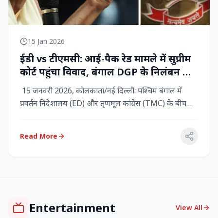
15 Jan 2026
ईडी vs टीएमसी: आई-पैक रेड मामले में सुप्रीम
कोर्ट पहुंचा विवाद, बंगाल DGP के निलंबन की
मांग, कलकत्ता हाईकोर्ट में CBI छापेमारी
15 जनवरी 2026, कोलकाता/नई दिल्ली: पश्चिम बंगाल में
प्रवर्तन निदेशालय (ED) और तृणमूल कांग्रेस (TMC) के बीच
तनाव चरम पर प...
Read More
Entertainment
View All