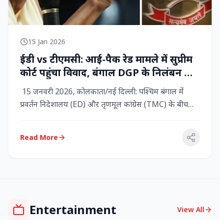
15 Jan 2026
ईडी vs टीएमसी: आई-पैक रेड मामले में सुप्रीम
कोर्ट पहुंचा विवाद, बंगाल DGP के निलंबन की
मांग, कलकत्ता हाईकोर्ट में CBI छापेमारी
15 जनवरी 2026, कोलकाता/नई दिल्ली: पश्चिम बंगाल में
प्रवर्तन निदेशालय (ED) और तृणमूल कांग्रेस (TMC) के बीच
तनाव चरम पर प...
Read More
Entertainment
View All