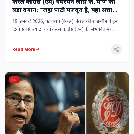
केरल कांग्रेस (एम) चेयरमैन जोस के. मणि का
बड़ा बयान: "जहां पार्टी मजबूत है, वहां सत्ता
बनी रहेगी" – LDF के साथ बने रहने पर जोर
15 जनवरी 2026, कोट्टायम (केरल): केरल की राजनीति में इन
दिनों सबसे ज्यादा चर्चा केरल कांग्रेस (एम) की संभावित मंच
बदलाव क...
Read More
ED