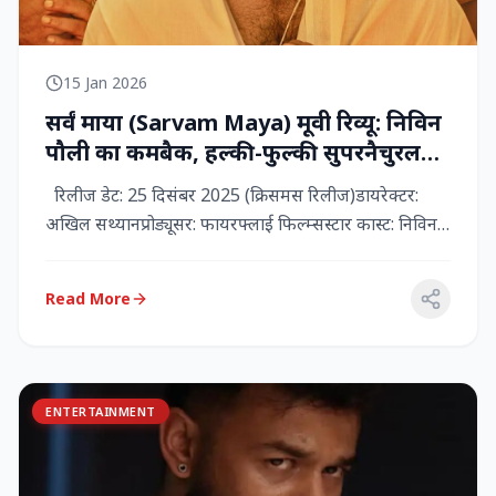
15 Jan 2026
सर्वं माया (Sarvam Maya) मूवी रिव्यू: निविन
पौली का कमबैक, हल्की-फुल्की सुपरनैचुरल
कॉमेडी जो दिल को छू जाती है
रिलीज डेट: 25 दिसंबर 2025 (क्रिसमस रिलीज)डायरेक्टर:
अखिल सथ्यानप्रोड्यूसर: फायरफ्लाई फिल्म्सस्टार कास्ट: निविन
पौली (प...
Read More
ENTERTAINMENT