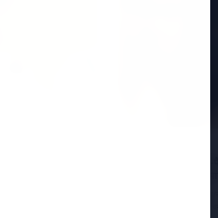
ा बयान: "जहां पार्टी
15 Jan 2026
 बने रहने पर जोर
ईडी vs टीएमसी: आई-पैक 
ों सबसे ज्यादा चर्चा केरल
DGP के निलंबन की मांग
15 जनवरी 2026, कोलकाता/नई द
कांग्रेस (TMC) के बीच तनाव चर