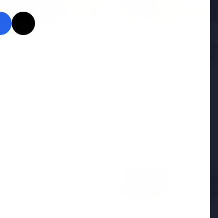
2026
19 May 2026
्डिक शिखर सम्मेलन: मोदी
नियमित रूप से 50,000 रुपये द
ोप को क्यों कर रहे हैं आकर्षित?
त्विषा शर्मा मौत मामले में सास 
आरोपों का खंडन किया
7 Jun 2026
विटामिन डी
ा और कॉमेडियन का निधन
आपके लिए 