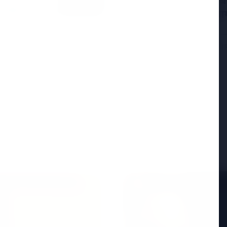
सुप्रीम कोर्ट ने पश्चिम
की सराहना की, इसे नाग
नई दिल्ली, 25 अप्रैल 2026 — स
पहले चरण और तमिलनाडु विधान
ें शामिल, केजरीवाल की
 झटका लगा है। वरिष्ठ नेता
Read More
ED