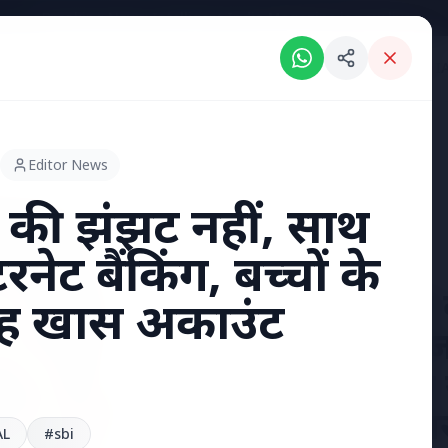
Breaking News: Intelligent India Magazine is now live.
RIES
ENGLISH NEWS
KERALA NEWS
MADHYA PRADESH NEWS
INDI
Editor News
 की झंझट नहीं, साथ
रनेट बैंकिंग, बच्चों के
7 Jun 2026
अंशुल कुंचा 
यह खास अकाउंट
'फर्जी' पिज
हुए भारतीय
हत्या, परिवा
AL
#sbi