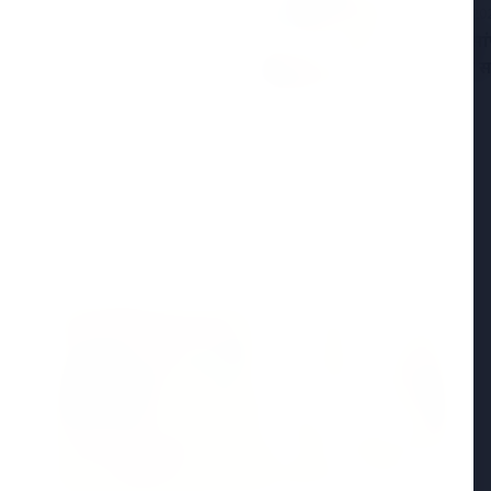
25 Apr 20
ा ने भोपाल में आत्महत्या की,
केरल में सां
़न का आरोप
विभाग ने स
Madhya Pradesh
View All
MADHYA PRADESH NEWS