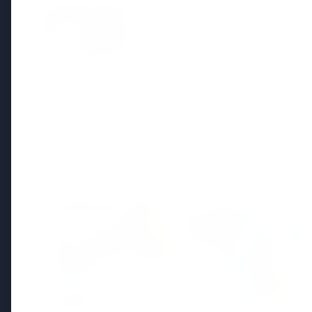
15 May 2026
भोपाल की दुखांत खबर: नवविवाहित महिल
परिवार ने सास-ससुर पर लगाया उत्पीड
Regional News
Kerala
View All
KERALA NEWS