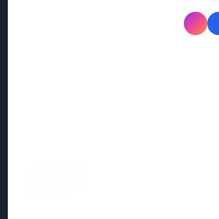
20 May 
भारत-नॉर
उत्तरी यूर
7 Jun 2026
गोंद कतिरा वेलनेस ड्रिंक — पेट की सेहत
के लिए रात भर का उपाय जिसका
आपका पेट इंतजार कर रहा था
Latest News
7 Jun 2026
सलिम कुमार: केरल के मशहूर अभिनेत