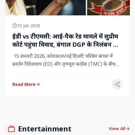
15 Jan 2026
ईडी vs टीएमसी: आई-पैक रेड मामले में सुप्रीम
कोर्ट पहुंचा विवाद, बंगाल DGP के निलंबन की
मांग, कलकत्ता हाईकोर्ट में CBI छापेमारी
15 जनवरी 2026, कोलकाता/नई दिल्ली: पश्चिम बंगाल में
प्रवर्तन निदेशालय (ED) और तृणमूल कांग्रेस (TMC) के बीच
तनाव चरम पर प...
Read More
Entertainment
View All