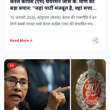
केरल कांग्रेस (एम) चेयरमैन जोस के. मणि का
बड़ा बयान: "जहां पार्टी मजबूत है, वहां सत्ता
बनी रहेगी" – LDF के साथ बने रहने पर जोर
15 जनवरी 2026, कोट्टायम (केरल): केरल की राजनीति में इन
दिनों सबसे ज्यादा चर्चा केरल कांग्रेस (एम) की संभावित मंच
बदलाव क...
Read More
ED