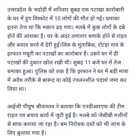
उत्तरप्रदेश के भदोही में शनिवार सुबह एक पटाखा कारोबारी
के घर में हुए विस्फोट में 10 लोगों की मौत हो गई। धमाका
इतना तेज था कि मकान ढह गया। मलबे में कुछ लोगों के दबे
होने की आशंका है। घर के अंदर लगातार धमाके होने से राहत
7 Jun 2026
और बचाव कार्य में देरी हुई।लिस के मुताबिक, रोटहां गांव के
अंशुल कुंचा कौन थे? अमेरिका में
इरफान मंसूरी का पटाखों का कारोबार है। उसने घर में ही
'फर्जी' पिज्जा ऑर्डर डिलीवर करते हुए
पटाखों की दुकान खोल रखी थी। सुबह 11 बजे घर में तेज
भारतीय युवक की गोली मारकर हत्या,
धमाका हुआ। पुलिस को शक है कि इरफान ने घर में बड़ी मात्रा
परिवार का आरोप - "ट्रैप था"
में अवैध तरीके से बारूद या कोई ज्वलनशील पदार्थ जमा कर
लिया था।
अमेरिका में 'फर्जी' पिज्जा ऑर्डर डिलीवर करते हुए
भारतीय युवक की गोली मारकर हत्या, परिवार का
आईजी पीयूष श्रीवास्तव ने बताया कि एनडीआरएफ की टीम
आरोप - "ट्रैप था" एक चौंकान...
राहत एवं बचाव कार्य में जुटी हुई है। मलबे को जेसीबी मशीनों
से साफ कराया जा रहा है। बम निरोधक दस्ते को भी जांच के
Read Full Story
लिए बुलाया गया है।