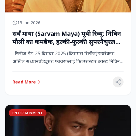
15 Jan 2026
सर्वं माया (Sarvam Maya) मूवी रिव्यू: निविन
पौली का कमबैक, हल्की-फुल्की सुपरनैचुरल
कॉमेडी जो दिल को छू जाती है
रिलीज डेट: 25 दिसंबर 2025 (क्रिसमस रिलीज)डायरेक्टर:
अखिल सथ्यानप्रोड्यूसर: फायरफ्लाई फिल्म्सस्टार कास्ट: निविन
पौली (प...
Read More
ENTERTAINMENT