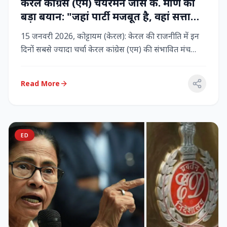
केरल कांग्रेस (एम) चेयरमैन जोस के. मणि का
बड़ा बयान: "जहां पार्टी मजबूत है, वहां सत्ता
बनी रहेगी" – LDF के साथ बने रहने पर जोर
15 जनवरी 2026, कोट्टायम (केरल): केरल की राजनीति में इन
दिनों सबसे ज्यादा चर्चा केरल कांग्रेस (एम) की संभावित मंच
बदलाव क...
Read More
ED