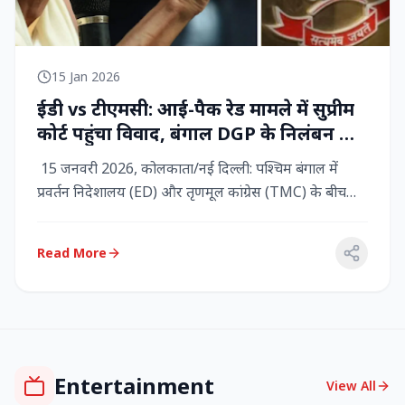
15 Jan 2026
ईडी vs टीएमसी: आई-पैक रेड मामले में सुप्रीम
कोर्ट पहुंचा विवाद, बंगाल DGP के निलंबन की
मांग, कलकत्ता हाईकोर्ट में CBI छापेमारी
15 जनवरी 2026, कोलकाता/नई दिल्ली: पश्चिम बंगाल में
प्रवर्तन निदेशालय (ED) और तृणमूल कांग्रेस (TMC) के बीच
तनाव चरम पर प...
Read More
Entertainment
View All