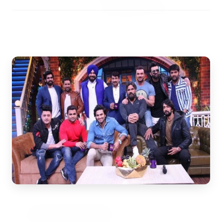
7 Jun 2026
अंशुल कुंचा कौन थे? अमेरिका में
'फर्जी' पिज्जा ऑर्डर डिलीवर करते हुए
भारतीय युवक की गोली मारकर हत्या,
परिवार का आरोप - "ट्रैप था"
अमेरिका में 'फर्जी' पिज्जा ऑर्डर डिलीवर करते हुए
भारतीय युवक की गोली मारकर हत्या, परिवार का
आरोप - "ट्रैप था" एक चौंकान...
Read Full Story