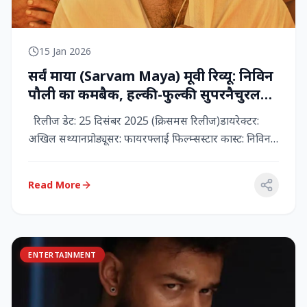
15 Jan 2026
सर्वं माया (Sarvam Maya) मूवी रिव्यू: निविन
पौली का कमबैक, हल्की-फुल्की सुपरनैचुरल
कॉमेडी जो दिल को छू जाती है
रिलीज डेट: 25 दिसंबर 2025 (क्रिसमस रिलीज)डायरेक्टर:
अखिल सथ्यानप्रोड्यूसर: फायरफ्लाई फिल्म्सस्टार कास्ट: निविन
पौली (प...
Read More
ENTERTAINMENT