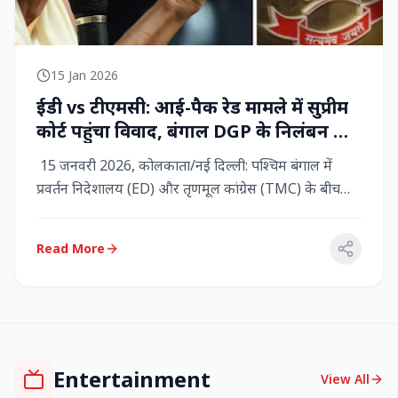
15 Jan 2026
ईडी vs टीएमसी: आई-पैक रेड मामले में सुप्रीम
कोर्ट पहुंचा विवाद, बंगाल DGP के निलंबन की
मांग, कलकत्ता हाईकोर्ट में CBI छापेमारी
15 जनवरी 2026, कोलकाता/नई दिल्ली: पश्चिम बंगाल में
प्रवर्तन निदेशालय (ED) और तृणमूल कांग्रेस (TMC) के बीच
तनाव चरम पर प...
Read More
Entertainment
View All