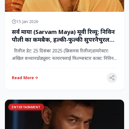
15 Jan 2026
सर्वं माया (Sarvam Maya) मूवी रिव्यू: निविन
पौली का कमबैक, हल्की-फुल्की सुपरनैचुरल
कॉमेडी जो दिल को छू जाती है
रिलीज डेट: 25 दिसंबर 2025 (क्रिसमस रिलीज)डायरेक्टर:
अखिल सथ्यानप्रोड्यूसर: फायरफ्लाई फिल्म्सस्टार कास्ट: निविन
पौली (प...
Read More
ENTERTAINMENT