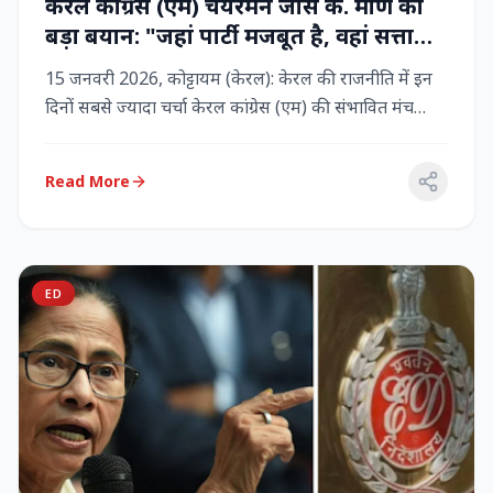
केरल कांग्रेस (एम) चेयरमैन जोस के. मणि का
बड़ा बयान: "जहां पार्टी मजबूत है, वहां सत्ता
बनी रहेगी" – LDF के साथ बने रहने पर जोर
15 जनवरी 2026, कोट्टायम (केरल): केरल की राजनीति में इन
दिनों सबसे ज्यादा चर्चा केरल कांग्रेस (एम) की संभावित मंच
बदलाव क...
Read More
ED