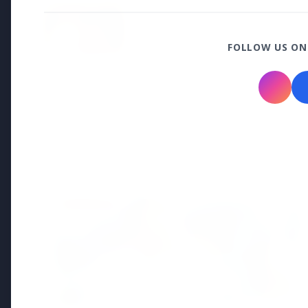
15 May 2026
भोपाल की दुखांत खबर: नवविवाहित महिल
परिवार ने सास-ससुर पर लगाया उत्पीड
FOLLOW US ON
Regional News
Kerala
View All
KERALA NEWS