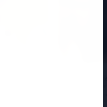
ा बयान: "जहां पार्टी
15 Jan 2026
 बने रहने पर जोर
ईडी vs टीएमसी: आई-पैक 
ों सबसे ज्यादा चर्चा केरल
DGP के निलंबन की मांग
15 जनवरी 2026, कोलकाता/नई द
कांग्रेस (TMC) के बीच तनाव चर