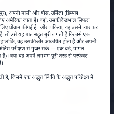
कपूर), अपनी मासी और बॉस, उर्मिला (डिम्पल
2026
19 May 2026
लिए अमेरिका जाता है। वहां, उसकी देखभाल सिफरा
्डिक शिखर सम्मेलन: मोदी
नियमित रूप से 50,000 रुपये द
 लिए प्रोग्राम की गई है। और वाक़िया, वह उसमें प्यार कर
ोप को क्यों कर रहे हैं आकर्षित?
त्विषा शर्मा मौत मामले में सास 
, तो उसे यह बात बहुत बुरी लगती है कि उसे एक
आरोपों का खंडन किया
है। हालांकि, वह उसकी ओर आकर्षित होता है और अपनी
अंतिम परीक्षण से गुजर सके — एक बड़े, पागल
ा है)। क्या वह अपने लगभग पूरी तरह से परफेक्ट
ै।
जिसमें एक अद्भुत स्थिति के अद्भुत परिप्रेक्ष्य में
7 Jun 2026
विटामिन डी
ा और कॉमेडियन का निधन
आपके लिए 