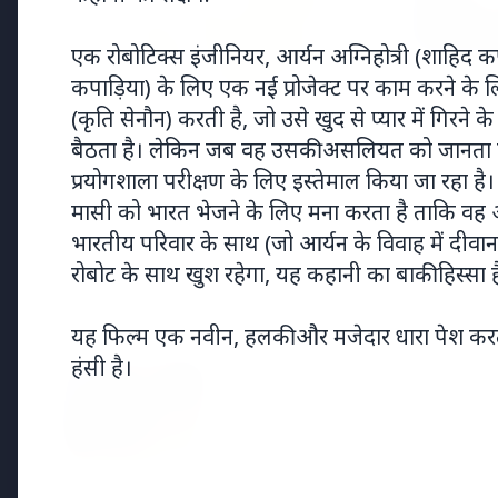
एक रोबोटिक्स इंजीनियर, आर्यन अग्निहोत्री (शाहिद 
20 May 
कपाड़िया) के लिए एक नई प्रोजेक्ट पर काम करने के 
भारत-नॉर
(कृति सेनौन) करती है, जो उसे खुद से प्यार में गिरने के
उत्तरी यूर
7 Jun 2026
बैठता है। लेकिन जब वह उसकी असलियत को जानता है
गोंद कतिरा वेलनेस ड्रिंक — पेट की सेहत
प्रयोगशाला परीक्षण के लिए इस्तेमाल किया जा रहा 
के लिए रात भर का उपाय जिसका
मासी को भारत भेजने के लिए मना करता है ताकि वह 
आपका पेट इंतजार कर रहा था
भारतीय परिवार के साथ (जो आर्यन के विवाह में दीवान
रोबोट के साथ खुश रहेगा, यह कहानी का बाकी हिस्सा ह
Latest News
यह फिल्म एक नवीन, हलकी और मजेदार धारा पेश करती है, 
हंसी है।
7 Jun 2026
सलिम कुमार: केरल के मशहूर अभिनेत