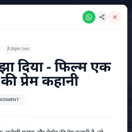
Breaking News: Intelligent India Magazine is now live.
RIES
ENGLISH NEWS
KERALA NEWS
MADHYA PRADESH NEWS
INDI
Bipin Sasi
लझा दिया - फिल्म एक
ी प्रेम कहानी
7 Jun 2026
अंशुल कुंचा 
'फर्जी' पिज
AINMENT
हुए भारतीय
हत्या, परिवा