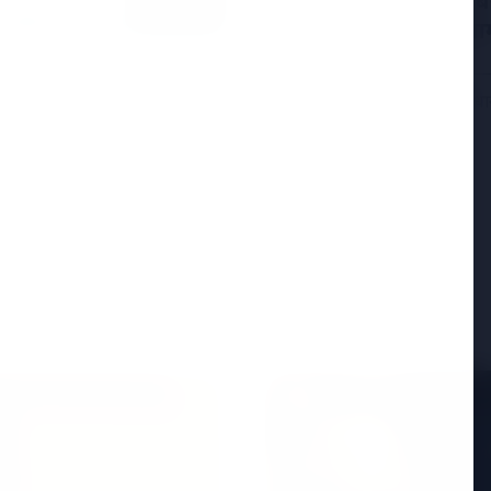
सुप्रीम कोर्ट ने पश्चिम
की सराहना की, इसे नाग
नई दिल्ली, 25 अप्रैल 2026 — स
पहले चरण और तमिलनाडु विधान
ें शामिल, केजरीवाल की
 झटका लगा है। वरिष्ठ नेता
Read More
ED