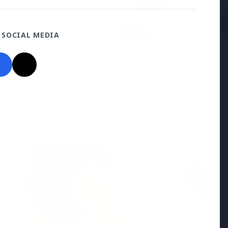
25 Apr 20
ा ने भोपाल में आत्महत्या की,
केरल में सां
़न का आरोप
विभाग ने स
 SOCIAL MEDIA
Madhya Pradesh
View All
MADHYA PRADESH NEWS