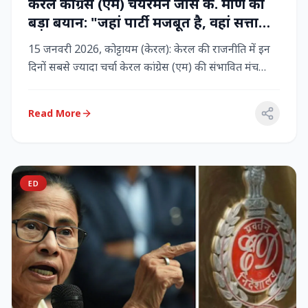
केरल कांग्रेस (एम) चेयरमैन जोस के. मणि का
बड़ा बयान: "जहां पार्टी मजबूत है, वहां सत्ता
बनी रहेगी" – LDF के साथ बने रहने पर जोर
15 जनवरी 2026, कोट्टायम (केरल): केरल की राजनीति में इन
दिनों सबसे ज्यादा चर्चा केरल कांग्रेस (एम) की संभावित मंच
बदलाव क...
Read More
ED