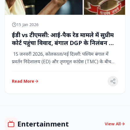
15 Jan 2026
ईडी vs टीएमसी: आई-पैक रेड मामले में सुप्रीम
कोर्ट पहुंचा विवाद, बंगाल DGP के निलंबन की
मांग, कलकत्ता हाईकोर्ट में CBI छापेमारी
15 जनवरी 2026, कोलकाता/नई दिल्ली: पश्चिम बंगाल में
प्रवर्तन निदेशालय (ED) और तृणमूल कांग्रेस (TMC) के बीच
तनाव चरम पर प...
Read More
Entertainment
View All