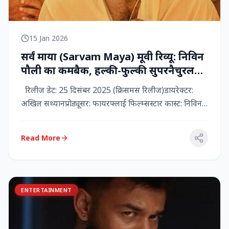
15 Jan 2026
सर्वं माया (Sarvam Maya) मूवी रिव्यू: निविन
पौली का कमबैक, हल्की-फुल्की सुपरनैचुरल
कॉमेडी जो दिल को छू जाती है
रिलीज डेट: 25 दिसंबर 2025 (क्रिसमस रिलीज)डायरेक्टर:
अखिल सथ्यानप्रोड्यूसर: फायरफ्लाई फिल्म्सस्टार कास्ट: निविन
पौली (प...
Read More
ENTERTAINMENT