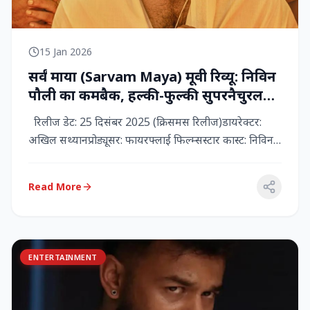
15 Jan 2026
सर्वं माया (Sarvam Maya) मूवी रिव्यू: निविन
पौली का कमबैक, हल्की-फुल्की सुपरनैचुरल
कॉमेडी जो दिल को छू जाती है
रिलीज डेट: 25 दिसंबर 2025 (क्रिसमस रिलीज)डायरेक्टर:
अखिल सथ्यानप्रोड्यूसर: फायरफ्लाई फिल्म्सस्टार कास्ट: निविन
पौली (प...
Read More
ENTERTAINMENT