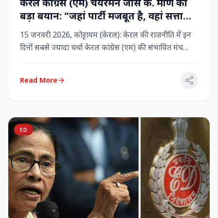
केरल कांग्रेस (एम) चेयरमैन जोस के. मणि का
बड़ा बयान: "जहां पार्टी मजबूत है, वहां सत्ता
बनी रहेगी" – LDF के साथ बने रहने पर जोर
15 जनवरी 2026, कोट्टायम (केरल): केरल की राजनीति में इन
दिनों सबसे ज्यादा चर्चा केरल कांग्रेस (एम) की संभावित मंच
बदलाव क...
Read More
ED