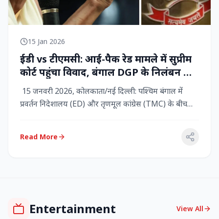
15 Jan 2026
ईडी vs टीएमसी: आई-पैक रेड मामले में सुप्रीम
कोर्ट पहुंचा विवाद, बंगाल DGP के निलंबन की
मांग, कलकत्ता हाईकोर्ट में CBI छापेमारी
15 जनवरी 2026, कोलकाता/नई दिल्ली: पश्चिम बंगाल में
प्रवर्तन निदेशालय (ED) और तृणमूल कांग्रेस (TMC) के बीच
तनाव चरम पर प...
Read More
Entertainment
View All