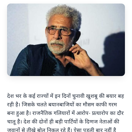
7 Jun 2026
अंशुल कुंचा कौन थे? अमेरिका में
'फर्जी' पिज्जा ऑर्डर डिलीवर करते हुए
भारतीय युवक की गोली मारकर हत्या,
परिवार का आरोप - "ट्रैप था"
अमेरिका में 'फर्जी' पिज्जा ऑर्डर डिलीवर करते हुए
देश भर के कई राज्यों में इन दिनों चुनावी खुशबू की बयार बह
भारतीय युवक की गोली मारकर हत्या, परिवार का
रही है। जिसके चलते बयानबाजियों का मौसम काफी गरम
आरोप - "ट्रैप था" एक चौंकान...
बना हुआ है। राजनैतिक गलियारों में आरोप- प्रत्यारोप का दौर
चालू है। देश की दोनों ही बड़ी पार्टियों के दिग्गज नेताओं की
Read Full Story
जुवानों से तीखे बोल निकल रहे हैं। ऐसा पहली बार नहीं है