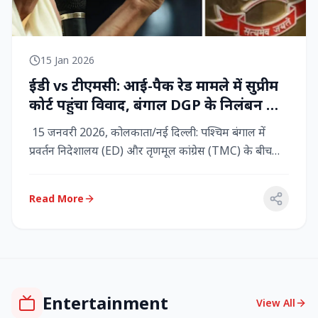
15 Jan 2026
ईडी vs टीएमसी: आई-पैक रेड मामले में सुप्रीम
कोर्ट पहुंचा विवाद, बंगाल DGP के निलंबन की
मांग, कलकत्ता हाईकोर्ट में CBI छापेमारी
15 जनवरी 2026, कोलकाता/नई दिल्ली: पश्चिम बंगाल में
प्रवर्तन निदेशालय (ED) और तृणमूल कांग्रेस (TMC) के बीच
तनाव चरम पर प...
Read More
Entertainment
View All