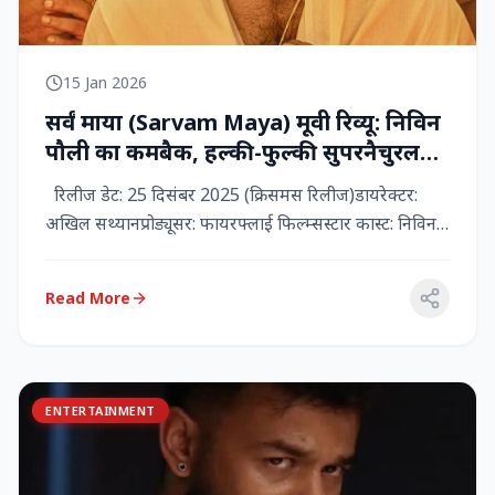
15 Jan 2026
सर्वं माया (Sarvam Maya) मूवी रिव्यू: निविन
पौली का कमबैक, हल्की-फुल्की सुपरनैचुरल
कॉमेडी जो दिल को छू जाती है
रिलीज डेट: 25 दिसंबर 2025 (क्रिसमस रिलीज)डायरेक्टर:
अखिल सथ्यानप्रोड्यूसर: फायरफ्लाई फिल्म्सस्टार कास्ट: निविन
पौली (प...
Read More
ENTERTAINMENT