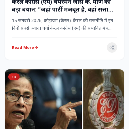
केरल कांग्रेस (एम) चेयरमैन जोस के. मणि का
बड़ा बयान: "जहां पार्टी मजबूत है, वहां सत्ता
बनी रहेगी" – LDF के साथ बने रहने पर जोर
15 जनवरी 2026, कोट्टायम (केरल): केरल की राजनीति में इन
दिनों सबसे ज्यादा चर्चा केरल कांग्रेस (एम) की संभावित मंच
बदलाव क...
Read More
ED