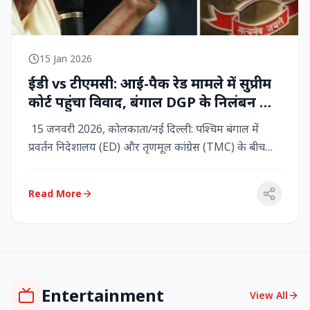
15 Jan 2026
ईडी vs टीएमसी: आई-पैक रेड मामले में सुप्रीम
कोर्ट पहुंचा विवाद, बंगाल DGP के निलंबन की
मांग, कलकत्ता हाईकोर्ट में CBI छापेमारी
15 जनवरी 2026, कोलकाता/नई दिल्ली: पश्चिम बंगाल में
प्रवर्तन निदेशालय (ED) और तृणमूल कांग्रेस (TMC) के बीच
तनाव चरम पर प...
Read More
Entertainment
View All