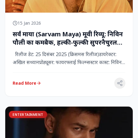
15 Jan 2026
सर्वं माया (Sarvam Maya) मूवी रिव्यू: निविन
पौली का कमबैक, हल्की-फुल्की सुपरनैचुरल
कॉमेडी जो दिल को छू जाती है
रिलीज डेट: 25 दिसंबर 2025 (क्रिसमस रिलीज)डायरेक्टर:
अखिल सथ्यानप्रोड्यूसर: फायरफ्लाई फिल्म्सस्टार कास्ट: निविन
पौली (प...
Read More
ENTERTAINMENT