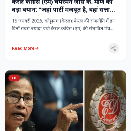
केरल कांग्रेस (एम) चेयरमैन जोस के. मणि का
बड़ा बयान: "जहां पार्टी मजबूत है, वहां सत्ता
बनी रहेगी" – LDF के साथ बने रहने पर जोर
15 जनवरी 2026, कोट्टायम (केरल): केरल की राजनीति में इन
दिनों सबसे ज्यादा चर्चा केरल कांग्रेस (एम) की संभावित मंच
बदलाव क...
Read More
ED