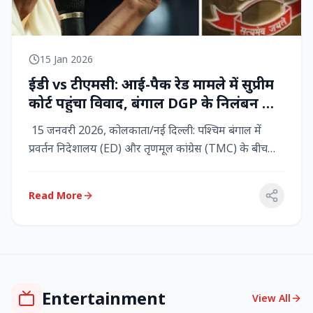
15 Jan 2026
ईडी vs टीएमसी: आई-पैक रेड मामले में सुप्रीम
कोर्ट पहुंचा विवाद, बंगाल DGP के निलंबन की
मांग, कलकत्ता हाईकोर्ट में CBI छापेमारी
15 जनवरी 2026, कोलकाता/नई दिल्ली: पश्चिम बंगाल में
प्रवर्तन निदेशालय (ED) और तृणमूल कांग्रेस (TMC) के बीच
तनाव चरम पर प...
Read More
Entertainment
View All