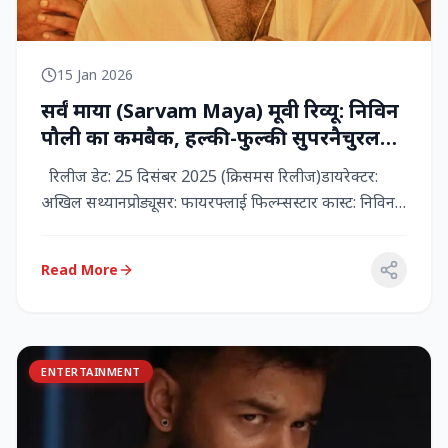
15 Jan 2026
सर्वं माया (Sarvam Maya) मूवी रिव्यू: निविन
पौली का कमबैक, हल्की-फुल्की सुपरनैचुरल
कॉमेडी जो दिल को छू जाती है
रिलीज डेट: 25 दिसंबर 2025 (क्रिसमस रिलीज)डायरेक्टर:
अखिल सथ्यानप्रोड्यूसर: फायरफ्लाई फिल्म्सस्टार कास्ट: निविन
पौली (प...
Read More
ENTERTAINMENT