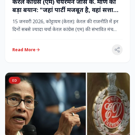
केरल कांग्रेस (एम) चेयरमैन जोस के. मणि का
बड़ा बयान: "जहां पार्टी मजबूत है, वहां सत्ता
बनी रहेगी" – LDF के साथ बने रहने पर जोर
15 जनवरी 2026, कोट्टायम (केरल): केरल की राजनीति में इन
दिनों सबसे ज्यादा चर्चा केरल कांग्रेस (एम) की संभावित मंच
बदलाव क...
Read More
ED