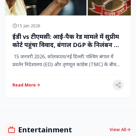
15 Jan 2026
ईडी vs टीएमसी: आई-पैक रेड मामले में सुप्रीम
कोर्ट पहुंचा विवाद, बंगाल DGP के निलंबन की
मांग, कलकत्ता हाईकोर्ट में CBI छापेमारी
15 जनवरी 2026, कोलकाता/नई दिल्ली: पश्चिम बंगाल में
प्रवर्तन निदेशालय (ED) और तृणमूल कांग्रेस (TMC) के बीच
तनाव चरम पर प...
Read More
Entertainment
View All