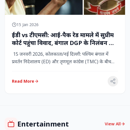
15 Jan 2026
ईडी vs टीएमसी: आई-पैक रेड मामले में सुप्रीम
कोर्ट पहुंचा विवाद, बंगाल DGP के निलंबन की
मांग, कलकत्ता हाईकोर्ट में CBI छापेमारी
15 जनवरी 2026, कोलकाता/नई दिल्ली: पश्चिम बंगाल में
प्रवर्तन निदेशालय (ED) और तृणमूल कांग्रेस (TMC) के बीच
तनाव चरम पर प...
Read More
Entertainment
View All