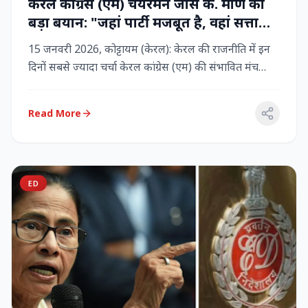
केरल कांग्रेस (एम) चेयरमैन जोस के. मणि का
बड़ा बयान: "जहां पार्टी मजबूत है, वहां सत्ता
बनी रहेगी" – LDF के साथ बने रहने पर जोर
15 जनवरी 2026, कोट्टायम (केरल): केरल की राजनीति में इन
दिनों सबसे ज्यादा चर्चा केरल कांग्रेस (एम) की संभावित मंच
बदलाव क...
Read More
ED