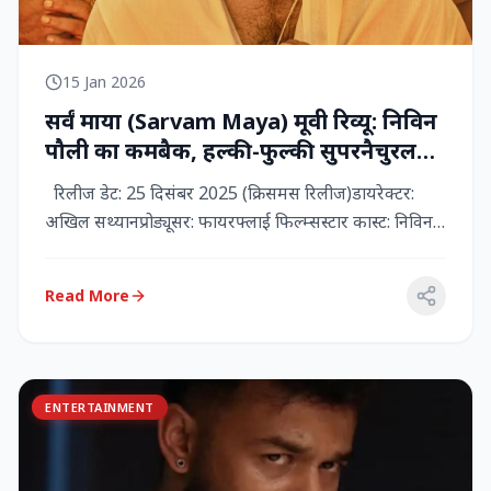
15 Jan 2026
सर्वं माया (Sarvam Maya) मूवी रिव्यू: निविन
पौली का कमबैक, हल्की-फुल्की सुपरनैचुरल
कॉमेडी जो दिल को छू जाती है
रिलीज डेट: 25 दिसंबर 2025 (क्रिसमस रिलीज)डायरेक्टर:
अखिल सथ्यानप्रोड्यूसर: फायरफ्लाई फिल्म्सस्टार कास्ट: निविन
पौली (प...
Read More
ENTERTAINMENT