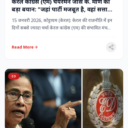
केरल कांग्रेस (एम) चेयरमैन जोस के. मणि का
बड़ा बयान: "जहां पार्टी मजबूत है, वहां सत्ता
बनी रहेगी" – LDF के साथ बने रहने पर जोर
15 जनवरी 2026, कोट्टायम (केरल): केरल की राजनीति में इन
दिनों सबसे ज्यादा चर्चा केरल कांग्रेस (एम) की संभावित मंच
बदलाव क...
Read More
ED