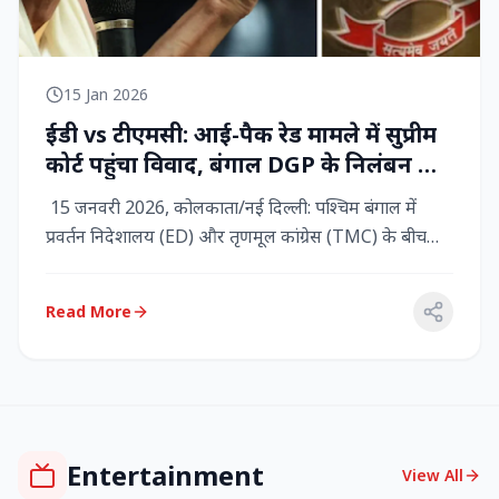
15 Jan 2026
ईडी vs टीएमसी: आई-पैक रेड मामले में सुप्रीम
कोर्ट पहुंचा विवाद, बंगाल DGP के निलंबन की
मांग, कलकत्ता हाईकोर्ट में CBI छापेमारी
15 जनवरी 2026, कोलकाता/नई दिल्ली: पश्चिम बंगाल में
प्रवर्तन निदेशालय (ED) और तृणमूल कांग्रेस (TMC) के बीच
तनाव चरम पर प...
Read More
Entertainment
View All