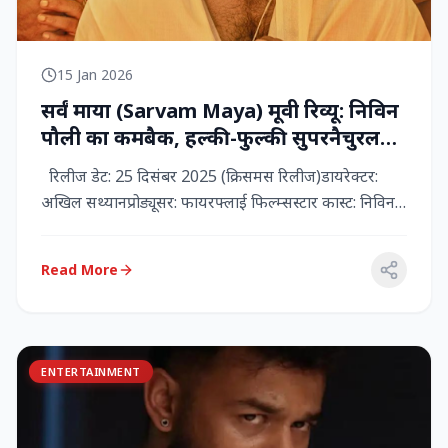
15 Jan 2026
सर्वं माया (Sarvam Maya) मूवी रिव्यू: निविन
पौली का कमबैक, हल्की-फुल्की सुपरनैचुरल
कॉमेडी जो दिल को छू जाती है
रिलीज डेट: 25 दिसंबर 2025 (क्रिसमस रिलीज)डायरेक्टर:
अखिल सथ्यानप्रोड्यूसर: फायरफ्लाई फिल्म्सस्टार कास्ट: निविन
पौली (प...
Read More
ENTERTAINMENT