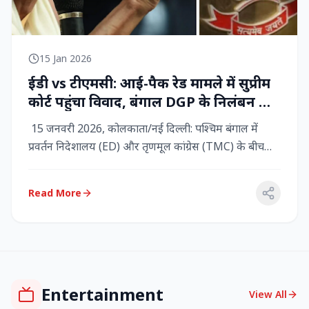
15 Jan 2026
ईडी vs टीएमसी: आई-पैक रेड मामले में सुप्रीम
कोर्ट पहुंचा विवाद, बंगाल DGP के निलंबन की
मांग, कलकत्ता हाईकोर्ट में CBI छापेमारी
15 जनवरी 2026, कोलकाता/नई दिल्ली: पश्चिम बंगाल में
प्रवर्तन निदेशालय (ED) और तृणमूल कांग्रेस (TMC) के बीच
तनाव चरम पर प...
Read More
Entertainment
View All