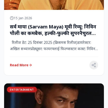
15 Jan 2026
सर्वं माया (Sarvam Maya) मूवी रिव्यू: निविन
पौली का कमबैक, हल्की-फुल्की सुपरनैचुरल
कॉमेडी जो दिल को छू जाती है
रिलीज डेट: 25 दिसंबर 2025 (क्रिसमस रिलीज)डायरेक्टर:
अखिल सथ्यानप्रोड्यूसर: फायरफ्लाई फिल्म्सस्टार कास्ट: निविन
पौली (प...
Read More
ENTERTAINMENT