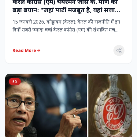
केरल कांग्रेस (एम) चेयरमैन जोस के. मणि का
बड़ा बयान: "जहां पार्टी मजबूत है, वहां सत्ता
बनी रहेगी" – LDF के साथ बने रहने पर जोर
15 जनवरी 2026, कोट्टायम (केरल): केरल की राजनीति में इन
दिनों सबसे ज्यादा चर्चा केरल कांग्रेस (एम) की संभावित मंच
बदलाव क...
Read More
ED