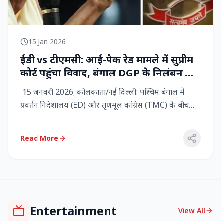
15 Jan 2026
ईडी vs टीएमसी: आई-पैक रेड मामले में सुप्रीम
कोर्ट पहुंचा विवाद, बंगाल DGP के निलंबन की
मांग, कलकत्ता हाईकोर्ट में CBI छापेमारी
15 जनवरी 2026, कोलकाता/नई दिल्ली: पश्चिम बंगाल में
प्रवर्तन निदेशालय (ED) और तृणमूल कांग्रेस (TMC) के बीच
तनाव चरम पर प...
Read More
Entertainment
View All