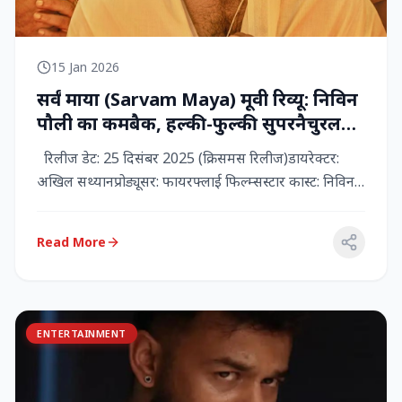
15 Jan 2026
सर्वं माया (Sarvam Maya) मूवी रिव्यू: निविन
पौली का कमबैक, हल्की-फुल्की सुपरनैचुरल
कॉमेडी जो दिल को छू जाती है
रिलीज डेट: 25 दिसंबर 2025 (क्रिसमस रिलीज)डायरेक्टर:
अखिल सथ्यानप्रोड्यूसर: फायरफ्लाई फिल्म्सस्टार कास्ट: निविन
पौली (प...
Read More
ENTERTAINMENT