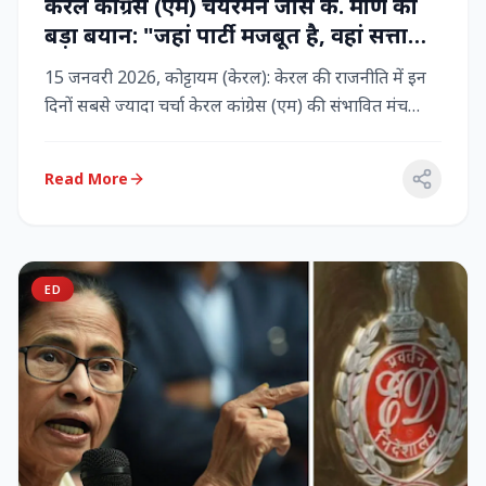
केरल कांग्रेस (एम) चेयरमैन जोस के. मणि का
बड़ा बयान: "जहां पार्टी मजबूत है, वहां सत्ता
बनी रहेगी" – LDF के साथ बने रहने पर जोर
15 जनवरी 2026, कोट्टायम (केरल): केरल की राजनीति में इन
दिनों सबसे ज्यादा चर्चा केरल कांग्रेस (एम) की संभावित मंच
बदलाव क...
Read More
ED