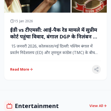
15 Jan 2026
ईडी vs टीएमसी: आई-पैक रेड मामले में सुप्रीम
कोर्ट पहुंचा विवाद, बंगाल DGP के निलंबन की
मांग, कलकत्ता हाईकोर्ट में CBI छापेमारी
15 जनवरी 2026, कोलकाता/नई दिल्ली: पश्चिम बंगाल में
प्रवर्तन निदेशालय (ED) और तृणमूल कांग्रेस (TMC) के बीच
तनाव चरम पर प...
Read More
Entertainment
View All