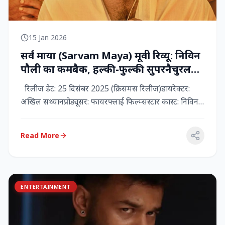
15 Jan 2026
सर्वं माया (Sarvam Maya) मूवी रिव्यू: निविन
पौली का कमबैक, हल्की-फुल्की सुपरनैचुरल
कॉमेडी जो दिल को छू जाती है
रिलीज डेट: 25 दिसंबर 2025 (क्रिसमस रिलीज)डायरेक्टर:
अखिल सथ्यानप्रोड्यूसर: फायरफ्लाई फिल्म्सस्टार कास्ट: निविन
पौली (प...
Read More
ENTERTAINMENT