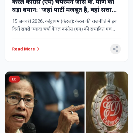
केरल कांग्रेस (एम) चेयरमैन जोस के. मणि का
बड़ा बयान: "जहां पार्टी मजबूत है, वहां सत्ता
बनी रहेगी" – LDF के साथ बने रहने पर जोर
15 जनवरी 2026, कोट्टायम (केरल): केरल की राजनीति में इन
दिनों सबसे ज्यादा चर्चा केरल कांग्रेस (एम) की संभावित मंच
बदलाव क...
Read More
ED