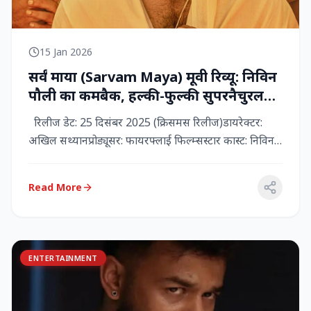
15 Jan 2026
सर्वं माया (Sarvam Maya) मूवी रिव्यू: निविन
पौली का कमबैक, हल्की-फुल्की सुपरनैचुरल
कॉमेडी जो दिल को छू जाती है
रिलीज डेट: 25 दिसंबर 2025 (क्रिसमस रिलीज)डायरेक्टर:
अखिल सथ्यानप्रोड्यूसर: फायरफ्लाई फिल्म्सस्टार कास्ट: निविन
पौली (प...
Read More
ENTERTAINMENT