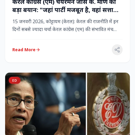
केरल कांग्रेस (एम) चेयरमैन जोस के. मणि का
बड़ा बयान: "जहां पार्टी मजबूत है, वहां सत्ता
बनी रहेगी" – LDF के साथ बने रहने पर जोर
15 जनवरी 2026, कोट्टायम (केरल): केरल की राजनीति में इन
दिनों सबसे ज्यादा चर्चा केरल कांग्रेस (एम) की संभावित मंच
बदलाव क...
Read More
ED