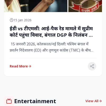
15 Jan 2026
ईडी vs टीएमसी: आई-पैक रेड मामले में सुप्रीम
कोर्ट पहुंचा विवाद, बंगाल DGP के निलंबन की
मांग, कलकत्ता हाईकोर्ट में CBI छापेमारी
15 जनवरी 2026, कोलकाता/नई दिल्ली: पश्चिम बंगाल में
प्रवर्तन निदेशालय (ED) और तृणमूल कांग्रेस (TMC) के बीच
तनाव चरम पर प...
Read More
Entertainment
View All