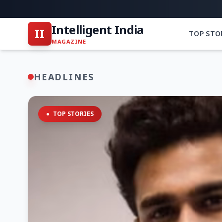
Intelligent India
II
TOP STO
MAGAZINE
HEADLINES
●
TOP STORIES