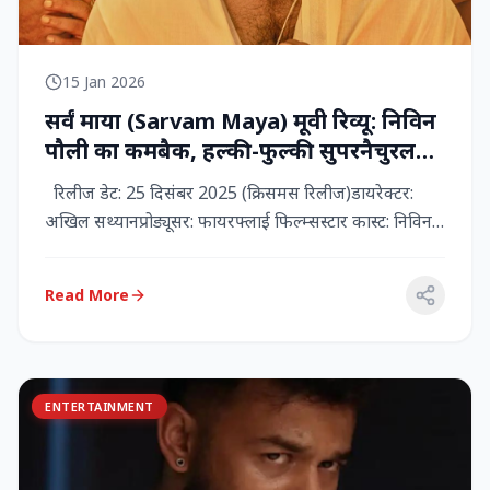
15 Jan 2026
सर्वं माया (Sarvam Maya) मूवी रिव्यू: निविन
पौली का कमबैक, हल्की-फुल्की सुपरनैचुरल
कॉमेडी जो दिल को छू जाती है
रिलीज डेट: 25 दिसंबर 2025 (क्रिसमस रिलीज)डायरेक्टर:
अखिल सथ्यानप्रोड्यूसर: फायरफ्लाई फिल्म्सस्टार कास्ट: निविन
पौली (प...
Read More
ENTERTAINMENT