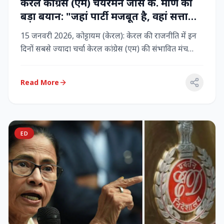
केरल कांग्रेस (एम) चेयरमैन जोस के. मणि का
बड़ा बयान: "जहां पार्टी मजबूत है, वहां सत्ता
बनी रहेगी" – LDF के साथ बने रहने पर जोर
15 जनवरी 2026, कोट्टायम (केरल): केरल की राजनीति में इन
दिनों सबसे ज्यादा चर्चा केरल कांग्रेस (एम) की संभावित मंच
बदलाव क...
Read More
ED