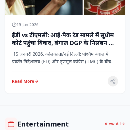
15 Jan 2026
ईडी vs टीएमसी: आई-पैक रेड मामले में सुप्रीम
कोर्ट पहुंचा विवाद, बंगाल DGP के निलंबन की
मांग, कलकत्ता हाईकोर्ट में CBI छापेमारी
15 जनवरी 2026, कोलकाता/नई दिल्ली: पश्चिम बंगाल में
प्रवर्तन निदेशालय (ED) और तृणमूल कांग्रेस (TMC) के बीच
तनाव चरम पर प...
Read More
Entertainment
View All