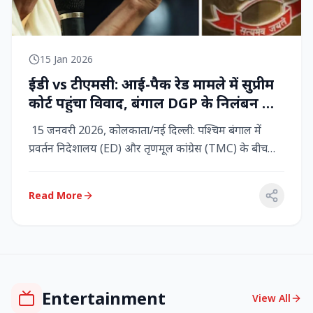
15 Jan 2026
ईडी vs टीएमसी: आई-पैक रेड मामले में सुप्रीम
कोर्ट पहुंचा विवाद, बंगाल DGP के निलंबन की
मांग, कलकत्ता हाईकोर्ट में CBI छापेमारी
15 जनवरी 2026, कोलकाता/नई दिल्ली: पश्चिम बंगाल में
प्रवर्तन निदेशालय (ED) और तृणमूल कांग्रेस (TMC) के बीच
तनाव चरम पर प...
Read More
Entertainment
View All