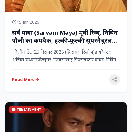
15 Jan 2026
सर्वं माया (Sarvam Maya) मूवी रिव्यू: निविन
पौली का कमबैक, हल्की-फुल्की सुपरनैचुरल
कॉमेडी जो दिल को छू जाती है
रिलीज डेट: 25 दिसंबर 2025 (क्रिसमस रिलीज)डायरेक्टर:
अखिल सथ्यानप्रोड्यूसर: फायरफ्लाई फिल्म्सस्टार कास्ट: निविन
पौली (प...
Read More
ENTERTAINMENT