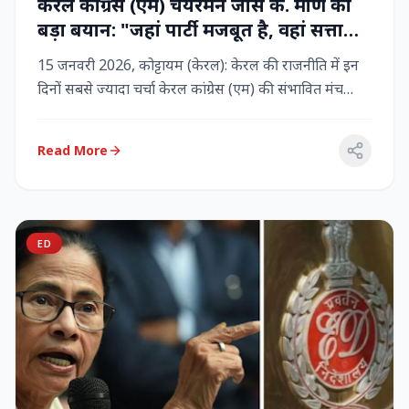
केरल कांग्रेस (एम) चेयरमैन जोस के. मणि का
बड़ा बयान: "जहां पार्टी मजबूत है, वहां सत्ता
बनी रहेगी" – LDF के साथ बने रहने पर जोर
15 जनवरी 2026, कोट्टायम (केरल): केरल की राजनीति में इन
दिनों सबसे ज्यादा चर्चा केरल कांग्रेस (एम) की संभावित मंच
बदलाव क...
Read More
ED