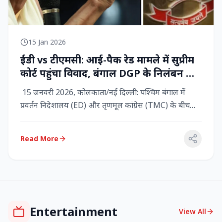
15 Jan 2026
ईडी vs टीएमसी: आई-पैक रेड मामले में सुप्रीम
कोर्ट पहुंचा विवाद, बंगाल DGP के निलंबन की
मांग, कलकत्ता हाईकोर्ट में CBI छापेमारी
15 जनवरी 2026, कोलकाता/नई दिल्ली: पश्चिम बंगाल में
प्रवर्तन निदेशालय (ED) और तृणमूल कांग्रेस (TMC) के बीच
तनाव चरम पर प...
Read More
Entertainment
View All