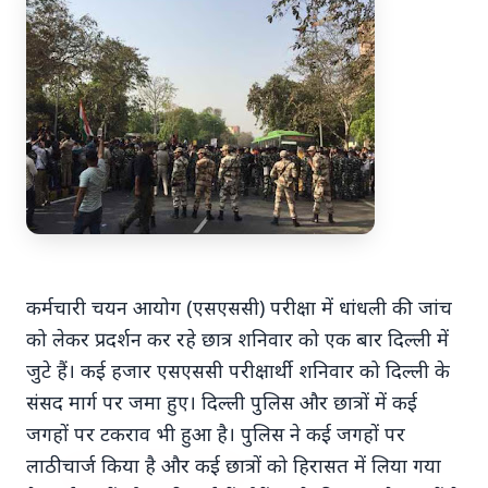
7 Jun 2026
अंशुल कुंचा कौन थे? अमेरिका में
'फर्जी' पिज्जा ऑर्डर डिलीवर करते हुए
भारतीय युवक की गोली मारकर हत्या,
परिवार का आरोप - "ट्रैप था"
कर्मचारी चयन आयोग (एसएससी) परीक्षा में धांधली की जांच
अमेरिका में 'फर्जी' पिज्जा ऑर्डर डिलीवर करते हुए
को लेकर प्रदर्शन कर रहे छात्र शनिवार को एक बार दिल्ली में
भारतीय युवक की गोली मारकर हत्या, परिवार का
जुटे हैं। कई हजार एसएससी परीक्षार्थी शनिवार को दिल्ली के
आरोप - "ट्रैप था" एक चौंकान...
संसद मार्ग पर जमा हुए। दिल्ली पुलिस और छात्रों में कई
जगहों पर टकराव भी हुआ है। पुलिस ने कई जगहों पर
लाठीचार्ज किया है और कई छात्रों को हिरासत में लिया गया
Read Full Story