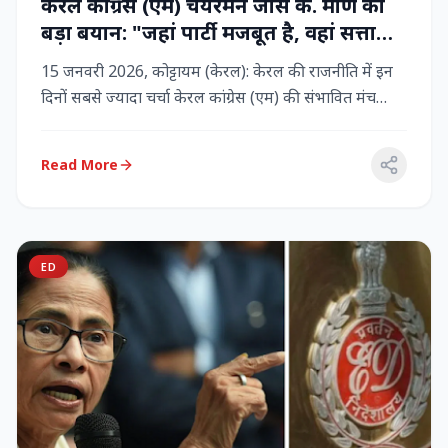
केरल कांग्रेस (एम) चेयरमैन जोस के. मणि का
बड़ा बयान: "जहां पार्टी मजबूत है, वहां सत्ता
बनी रहेगी" – LDF के साथ बने रहने पर जोर
15 जनवरी 2026, कोट्टायम (केरल): केरल की राजनीति में इन
दिनों सबसे ज्यादा चर्चा केरल कांग्रेस (एम) की संभावित मंच
बदलाव क...
Read More
ED