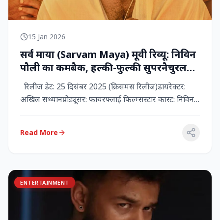
15 Jan 2026
सर्वं माया (Sarvam Maya) मूवी रिव्यू: निविन
पौली का कमबैक, हल्की-फुल्की सुपरनैचुरल
कॉमेडी जो दिल को छू जाती है
रिलीज डेट: 25 दिसंबर 2025 (क्रिसमस रिलीज)डायरेक्टर:
अखिल सथ्यानप्रोड्यूसर: फायरफ्लाई फिल्म्सस्टार कास्ट: निविन
पौली (प...
Read More
ENTERTAINMENT