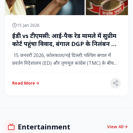
15 Jan 2026
ईडी vs टीएमसी: आई-पैक रेड मामले में सुप्रीम
कोर्ट पहुंचा विवाद, बंगाल DGP के निलंबन की
मांग, कलकत्ता हाईकोर्ट में CBI छापेमारी
15 जनवरी 2026, कोलकाता/नई दिल्ली: पश्चिम बंगाल में
प्रवर्तन निदेशालय (ED) और तृणमूल कांग्रेस (TMC) के बीच
तनाव चरम पर प...
Read More
Entertainment
View All