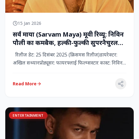
15 Jan 2026
सर्वं माया (Sarvam Maya) मूवी रिव्यू: निविन
पौली का कमबैक, हल्की-फुल्की सुपरनैचुरल
कॉमेडी जो दिल को छू जाती है
रिलीज डेट: 25 दिसंबर 2025 (क्रिसमस रिलीज)डायरेक्टर:
अखिल सथ्यानप्रोड्यूसर: फायरफ्लाई फिल्म्सस्टार कास्ट: निविन
पौली (प...
Read More
ENTERTAINMENT