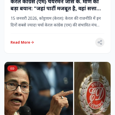
केरल कांग्रेस (एम) चेयरमैन जोस के. मणि का
बड़ा बयान: "जहां पार्टी मजबूत है, वहां सत्ता
बनी रहेगी" – LDF के साथ बने रहने पर जोर
15 जनवरी 2026, कोट्टायम (केरल): केरल की राजनीति में इन
दिनों सबसे ज्यादा चर्चा केरल कांग्रेस (एम) की संभावित मंच
बदलाव क...
Read More
ED