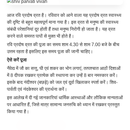
आज रवि प्रदोष व्रत है। रविवार को आने वाला यह प्रदोष व्रत स्वास्थ्य
की दृष्टि से बहुत महत्वपूर्ण माना गया है। इस व्रत से मनुष्य की स्वास्थ्य
संबंधी परेशानियां दूर होती हैं तथा मनुष्य निरोगी हो जाता है। यह व्रत
7 Jun 2026
करने वाले समस्त पापों से मुक्त भी होते है।
रवि प्रदोष व्रत की पूजा का समय शाम 4.30 से शाम 7.00 बजे के बीच
अंशुल कुंचा कौन थे? अमेरिका में
उत्तम रहता है इसलिए इस समय पूजा की जानी चाहिए।
'फर्जी' पिज्जा ऑर्डर डिलीवर करते हुए
ऐसे करें पूजा
भारतीय युवक की गोली मारकर हत्या,
नैवेद्य में जौ का सत्तू, घी एवं शकर का भोग लगाएं, तत्पश्चात आठों दिशाओं
परिवार का आरोप - "ट्रैप था"
में 8‍ दीपक रखकर प्रत्येक की स्थापना कर उन्हें 8 बार नमस्कार करें।
इसके बाद नंदीश्वर (बछड़े) को जल एवं दूर्वा खिलाकर स्पर्श करें। शिव-
अमेरिका में 'फर्जी' पिज्जा ऑर्डर डिलीवर करते हुए
पार्वती एवं नंदकेश्वर की प्रार्थना करें।
भारतीय युवक की गोली मारकर हत्या, परिवार का
इस आलेख में दी गई जानकारियां धार्मिक आस्थाओं और लौकिक मान्यताओं
आरोप - "ट्रैप था" एक चौंकान...
पर आधारित हैं, जिसे मात्र सामान्य जनरुचि को ध्यान में रखकर प्रस्तुत
किया गया है।
Read Full Story