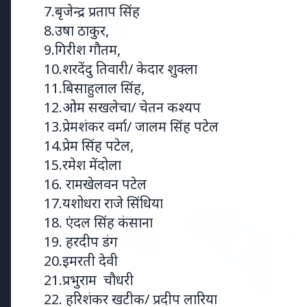
7.बृजेन्द्र प्रताप सिंह
15 May 2026
भोपाल की दुखांत खबर: नवविवाहित महिल
8.उषा ठाकुर,
परिवार ने सास-ससुर पर लगाया उत्पीड
9.गिरीश गौतम,
10.शरदेंदु तिवारी/ केदार शुक्ला
11.बिसाहुलाल सिंह,
12.ओम सखलेचा/ चेतन कश्यप
Regional News
13.प्रेमशंकर वर्मा/ जालम सिंह पटेल
14.प्रेम सिंह पटेल,
Kerala
15.रमेश मेंदोला
View All
16. रामखेलवन पटेल
17.यशोधरा राजे सिंधिया
KERALA NEWS
18. एंदल सिंह कंसाना
19. हरदीप डंग
20.इमरती देवी
21.प्रभुराम चौधरी
22. हरिशंकर खटीक/ प्रदीप लारिया