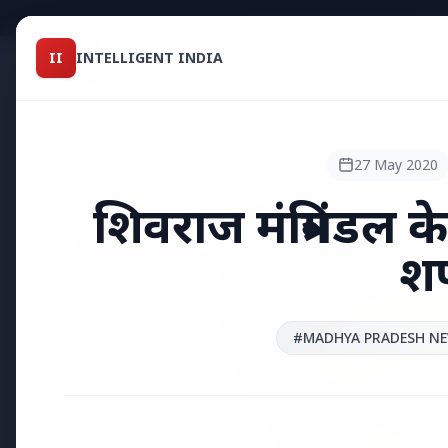
Intelligent India
II
INTELLIGENT INDIA
II
TOP STO
MAGAZINE
HEADLINES
27 May 2020
शिवराज मंत्रिमंडल के 
●
TOP STORIES
श
#MADHYA PRADESH N