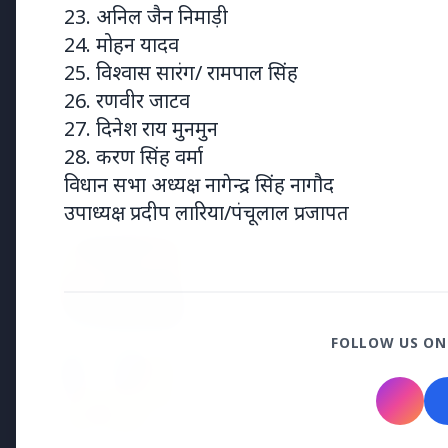
23. अनिल जैन निमाड़ी
15 May 2026
24. मोहन यादव
केरल का नया मुख्यमंत्री बना वी.डी. सतीशन: ‘नए
25. विश्वास सारंग/ रामपाल सिंह
केरल’ का वादा
26. रणवीर जाटव
27. दिनेश राय मुनमुन
28. करण सिंह वर्मा
विधान सभा अध्यक्ष नागेन्द्र सिंह नागौद
Jyotish
उपाध्यक्ष प्रदीप लारिया/पंचूलाल प्रजापत
15 Jan 2026
2026 में गुरु का गोचर: देवगुरु बृहस्पति
बरसेगा धन-धान्य और सफलता
FOLLOW US ON
7 Jun 2025
भारतीय ज्योतिष में राहु की युतियां: रहस