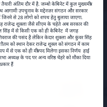
यारी अंतिम दौर में है. जम्बो केबिनेट में कुल मुख्यमंत्री
 साथ आगामी उपचुनाव के मद्देनज़र संगठन और सरकार
 जिनमे से 28 लोगो को शपथ हेतु बुलाया जाएगा.
2026
19 May 2026
सिंह राजेन्द्र शुक्ला जैसे सीएम के चहेते अब सरकार की
्डिक शिखर सम्मेलन: मोदी
नियमित रूप से 50,000 रुपये द
ोप को क्यों कर रहे हैं आकर्षित?
त्विषा शर्मा मौत मामले में सास 
 सिंह में से किसी एक को ही केबिनेट में जगह
आरोपों का खंडन किया
िवराज की पसंद है लेकिन केदार शुक्ला और कुंवर सिंह
 गौतम को स्थान देकर राजेन्द्र शुक्ल को संगठन में काम
ें से एक को ही मंत्री पद मिलेगा इसका निर्णय हाई
ा अध्यक्ष के पद पर अन्य वरिष्ठ चेहरे को मौका दिया
रकार हैं
7 Jun 2026
विटामिन डी
ा और कॉमेडियन का निधन
आपके लिए 