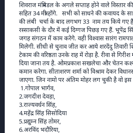
शिवराज मंत्रिमंडल के अगले सप्ताह होने वाले विस्तार की तै
सहित 34 मंत्री होंगे. सभी को साधने की कवायद के
की लंबी चर्चा के बाद लगभग 33 नाम तय किये गए हैं
20 May 
रस्साकसी के दौर में कई दिग्गज पिछड़ गए हैं. भूपेंद्र 
भारत-नॉर
उत्तरी यूर
7 Jun 2026
जगह संगठन में काम करेगे. वही विश्वास सारंग रामपाल
गोंद कतिरा वेलनेस ड्रिंक — पेट की सेहत
मिलेगी. सीधी से चुनाव जीत कर आये शरदेंदु तिवारी श
के लिए रात भर का उपाय जिसका
टेकाम की वरिष्ठता उनके राह में रोड़ा है. रीवा से गिरीश
आपका पेट इंतजार कर रहा था
दिया जाना तय है. ओमप्रकाश सखलेचा और चेतन कश्यप म
कमान करेगा. सीताशरण शर्मा को विश्राम देकर विधानसभ
जाएगा. जिन नामो पर अंतिम मोहर लग चुकी है वो इस प्
Latest News
1.गोपाल भार्गव,
2.जगदीश देवड़ा,
3.राज्यवर्धन सिंह,
7 Jun 2026
4.महेंद्र सिंह सिसोदिया
सलिम कुमार: केरल के मशहूर अभिनेत
5.प्रद्युम्न सिंह तोमर,
6.अरविंद भदौरिया,