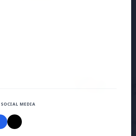
19 May 2026
नियमित रूप से 50,000 रुपये दिए': त्विषा शर्मा मौत
मामले में सास ने दहेज आरोपों का खंडन किया
15 Jan 20
 की कृपा से इन राशियों पर
2026 में क
चमकेगा? अ
 SOCIAL MEDIA
7 Jun 2025
्य, बंधन और मुक्ति का मार्ग
भारतीय ज्य