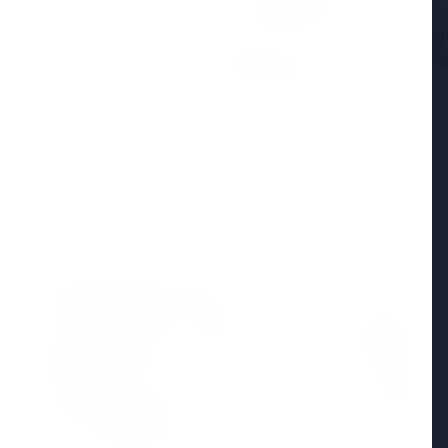
25 Apr 20
ा ने भोपाल में आत्महत्या की,
केरल में सां
़न का आरोप
विभाग ने स
Madhya Pradesh
View All
MADHYA PRADESH NEWS