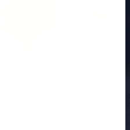
ा बयान: "जहां पार्टी
15 Jan 2026
 बने रहने पर जोर
ईडी vs टीएमसी: आई-पैक 
ों सबसे ज्यादा चर्चा केरल
DGP के निलंबन की मांग
15 जनवरी 2026, कोलकाता/नई द
कांग्रेस (TMC) के बीच तनाव चर