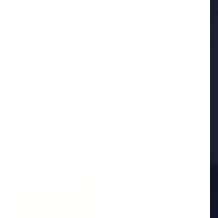
सुप्रीम कोर्ट ने पश्चिम
की सराहना की, इसे नाग
नई दिल्ली, 25 अप्रैल 2026 — स
पहले चरण और तमिलनाडु विधान
ें शामिल, केजरीवाल की
 झटका लगा है। वरिष्ठ नेता
Read More
ED