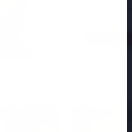
अमेरिका में 'फर्जी' पिज्
मारकर हत्या, परिवार का आ
Read Full Story
 शिखर सम्मेलन
MADHYA PRADESH NEWS