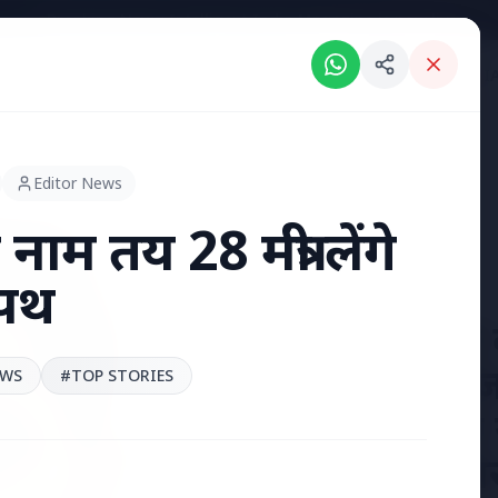
Breaking News: Intelligent India Magazine is now live.
RIES
ENGLISH NEWS
KERALA NEWS
MADHYA PRADESH NEWS
INDI
Editor News
नाम तय 28 मंत्री लेंगे
पथ
7 Jun 2026
अंशुल कुंचा 
'फर्जी' पिज
EWS
#TOP STORIES
हुए भारतीय
हत्या, परिवा