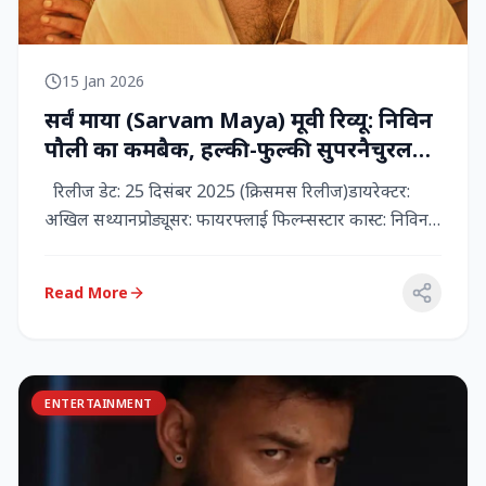
15 Jan 2026
सर्वं माया (Sarvam Maya) मूवी रिव्यू: निविन
पौली का कमबैक, हल्की-फुल्की सुपरनैचुरल
कॉमेडी जो दिल को छू जाती है
रिलीज डेट: 25 दिसंबर 2025 (क्रिसमस रिलीज)डायरेक्टर:
अखिल सथ्यानप्रोड्यूसर: फायरफ्लाई फिल्म्सस्टार कास्ट: निविन
पौली (प...
Read More
ENTERTAINMENT