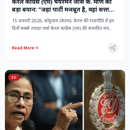
केरल कांग्रेस (एम) चेयरमैन जोस के. मणि का
बड़ा बयान: "जहां पार्टी मजबूत है, वहां सत्ता
बनी रहेगी" – LDF के साथ बने रहने पर जोर
15 जनवरी 2026, कोट्टायम (केरल): केरल की राजनीति में इन
दिनों सबसे ज्यादा चर्चा केरल कांग्रेस (एम) की संभावित मंच
बदलाव क...
Read More
ED