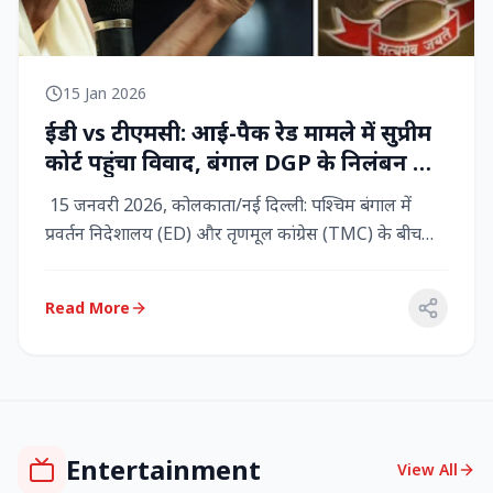
15 Jan 2026
ईडी vs टीएमसी: आई-पैक रेड मामले में सुप्रीम
कोर्ट पहुंचा विवाद, बंगाल DGP के निलंबन की
मांग, कलकत्ता हाईकोर्ट में CBI छापेमारी
15 जनवरी 2026, कोलकाता/नई दिल्ली: पश्चिम बंगाल में
प्रवर्तन निदेशालय (ED) और तृणमूल कांग्रेस (TMC) के बीच
तनाव चरम पर प...
Read More
Entertainment
View All