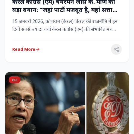
केरल कांग्रेस (एम) चेयरमैन जोस के. मणि का
बड़ा बयान: "जहां पार्टी मजबूत है, वहां सत्ता
बनी रहेगी" – LDF के साथ बने रहने पर जोर
15 जनवरी 2026, कोट्टायम (केरल): केरल की राजनीति में इन
दिनों सबसे ज्यादा चर्चा केरल कांग्रेस (एम) की संभावित मंच
बदलाव क...
Read More
ED