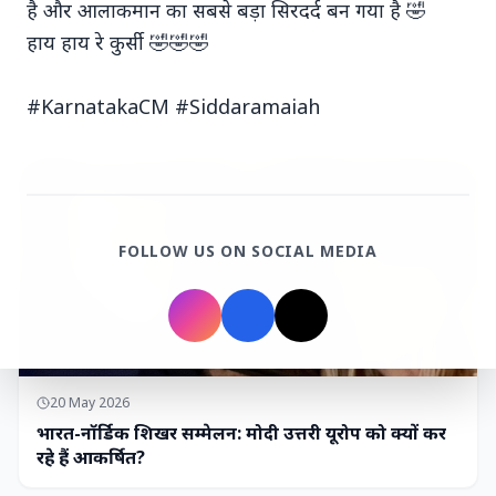
है और आलाकमान का सबसे बड़ा सिरदर्द बन गया है 🤣
हाय हाय रे कुर्सी 🤣🤣🤣
7 Jun 2026
गोंद कतिरा वेलनेस ड्रिंक — पेट की सेहत के लिए रात भर का
उपाय जिसका आपका पेट इंतजार कर रहा था
#KarnatakaCM #Siddaramaiah
भारत-नॉर्डिक शिखर सम्मेलन
FOLLOW US ON SOCIAL MEDIA
20 May 2026
भारत-नॉर्डिक शिखर सम्मेलन: मोदी उत्तरी यूरोप को क्यों कर
रहे हैं आकर्षित?