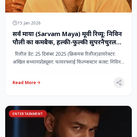
15 Jan 2026
सर्वं माया (Sarvam Maya) मूवी रिव्यू: निविन
पौली का कमबैक, हल्की-फुल्की सुपरनैचुरल
कॉमेडी जो दिल को छू जाती है
रिलीज डेट: 25 दिसंबर 2025 (क्रिसमस रिलीज)डायरेक्टर:
अखिल सथ्यानप्रोड्यूसर: फायरफ्लाई फिल्म्सस्टार कास्ट: निविन
पौली (प...
Read More
ENTERTAINMENT