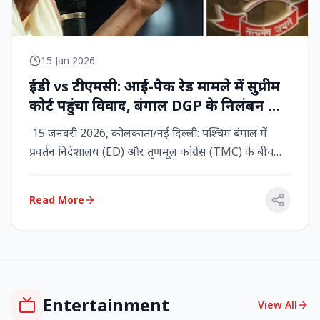
15 Jan 2026
ईडी vs टीएमसी: आई-पैक रेड मामले में सुप्रीम
कोर्ट पहुंचा विवाद, बंगाल DGP के निलंबन की
मांग, कलकत्ता हाईकोर्ट में CBI छापेमारी
15 जनवरी 2026, कोलकाता/नई दिल्ली: पश्चिम बंगाल में
प्रवर्तन निदेशालय (ED) और तृणमूल कांग्रेस (TMC) के बीच
तनाव चरम पर प...
Read More
Entertainment
View All