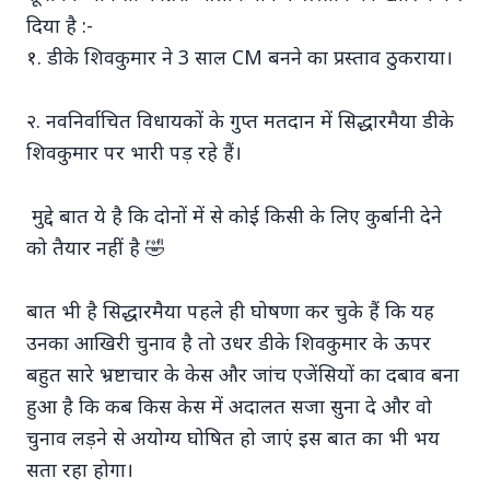
दिया है :-
१. डीके शिवकुमार ने 3 साल CM बनने का प्रस्ताव ठुकराया।
२. नवनिर्वाचित विधायकों के गुप्त मतदान में सिद्धारमैया डीके
7 Jun 2026
शिवकुमार पर भारी पड़ रहे हैं।
अंशुल कुंचा कौन थे? अमेरिका में
'फर्जी' पिज्जा ऑर्डर डिलीवर करते हुए
मुद्दे बात ये है कि दोनों में से कोई किसी के लिए कुर्बानी देने
भारतीय युवक की गोली मारकर हत्या,
को तैयार नहीं है 🤣
परिवार का आरोप - "ट्रैप था"
बात भी है सिद्धारमैया पहले ही घोषणा कर चुके हैं कि यह
अमेरिका में 'फर्जी' पिज्जा ऑर्डर डिलीवर करते हुए
उनका आखिरी चुनाव है तो उधर डीके शिवकुमार के ऊपर
भारतीय युवक की गोली मारकर हत्या, परिवार का
बहुत सारे भ्रष्टाचार के केस और जांच एजेंसियों का दबाव बना
आरोप - "ट्रैप था" एक चौंकान...
हुआ है कि कब किस केस में अदालत सजा सुना दे और वो
चुनाव लड़ने से अयोग्य घोषित हो जाएं इस बात का भी भय
सता रहा होगा।
Read Full Story